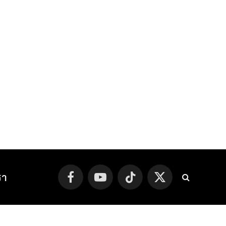
รา
Facebook
YouTube
TikTok
X
(Twitter)