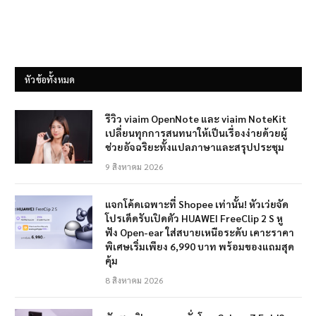
หัวข้อทั้งหมด
รีวิว viaim OpenNote และ viaim NoteKit
เปลี่ยนทุกการสนทนาให้เป็นเรื่องง่ายด้วยผู้
ช่วยอัจฉริยะทั้งแปลภาษาและสรุปประชุม
9 สิงหาคม 2026
แจกโค้ดเฉพาะที่ Shopee เท่านั้น! หัวเว่ยจัด
โปรเด็ดรับเปิดตัว HUAWEI FreeClip 2 S หู
ฟัง Open-ear ใส่สบายเหนือระดับ เคาะราคา
พิเศษเริ่มเพียง 6,990 บาท พร้อมของแถมสุด
คุ้ม
8 สิงหาคม 2026