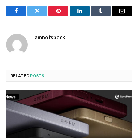
Facebook
Twitter
Pinterest
LinkedIn
Tumblr
Email
Iamnotspock
RELATED
POSTS