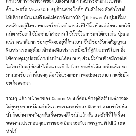
สำหรับการวางพอร์ตของ Xiaomi Mi 4 ก็จะกระจายกันไปทั้งสี่
ด้าน พอร์ต Micro USB อยู่ด้านล่าง ใกล้ๆ กับลำโพง ตัวลำโพงก็
ให้เสียงหนักแน่นดี แต่ไม่ค่อยดังมากนัก ปุ่ม Power กับปุ่มเพิ่ม/
ลดเสียงอยู่ฝั่งขวาของเครื่องในตำแหน่งที่ใช้นิ้วหัวแม่มือขวากดได้
ถนัด หรือถ้าใช้มือซ้ายก็สามารถใช้นิ้วชี้ในการกดได้เช่นกัน ปุ่มกด
แน่นหนาดีมาก ช่องหูฟังจะอยู่ที่ด้านบน ซึ่งมีช่องรับส่งสัญญาณ
อินฟราเรดอยู่ด้วย เจ้าช่องอินฟราเรดนี้จะใช้คู่กับแอพรีโมท ซึ่ง
ใช้ควบคุมอุปกรณ์ภายในบ้านได้สบายๆ ส่วนฝั่งซ้ายก็จะมีถาดใส่
ไมโครซิมอยู่ ต้องใช้เข็มแทงเข้าไปในช่องเพื่อให้ถาดซิมเด้งออก
มานะครับ เท่าที่ลองดู ต้องใช้แรงกดมากพอสมควรเลย ถาดซิมถึง
จะเด้งออกมา
รวมๆ แล้ว หน้าตาของ Xiaomi Mi 4 ก็ค่อนข้างดูดีครับ แต่อาจจะ
ไม่ดูหรูหราเหมือนกับในภาพเรนเดอร์ของ Xiaomi เองเท่าไร ดัง
นั้นก็อย่าคาดหวังสูงกับเรื่องของดีไซน์ก็แล้วกัน แต่ยังดีที่ได้เรื่อง
ของงานประกอบคุณภาพยอดเยี่ยม สมกับมาตรฐานที่ Mi 3 เคย
ทำไว้