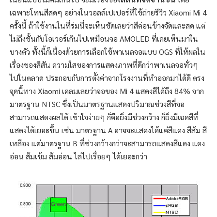
เฉพาะโทนสีสดๆ อย่างในวอลล์เปเปอร์ที่ใช้ถ่ายรีวิว Xiaomi Mi 4
ครั้งนี้ ถ้าใช้งานในที่ร่มนี่จะเห็นชัดเลยว่าสีค่อนข้างจัดและสด แต่
ไม่ถึงขั้นกับโอเวอร์เกินไปเหมือนจอ AMOLED ที่เคยเห็นมาใน
บางตัว ทั้งนี้ก็เนื่องด้วยการเลือกใช้พาเนลจอแบบ OGS ที่ให้ผลใน
เรื่องของสีสัน ความใสของการแสดงภาพที่ดีกว่าพาเนลจอทั่วๆ
ไปในตลาด ประกอบกับการตั้งค่าจากโรงงานที่ทำออกมาได้ดี ตรง
จุดนี้ทาง Xiaomi เคลมเลยว่าจอของ Mi 4 แสดงสีได้ถึง 84% จาก
มาตรฐาน NTSC ซึ่งเป็นมาตรฐานแสดงปริมาณช่วงสีที่จอ
สามารถแสดงผลได้ เข้าใจง่ายๆ ก็คือยิ่งมีช่วงกว้าง ก็ยิ่งมีเฉดสีที่
แสดงได้เยอะขึ้น เช่น มาตรฐาน A อาจจะแสดงได้แค่สีแดง สีส้ม สี
เหลือง แต่มาตรฐาน B ที่ช่วงกว้างกว่าจะสามารถแสดงสีแดง แดง
อ่อน ส้มเข้ม ส้มอ่อน ไล่ไปเรื่อยๆ ได้เยอะกว่า