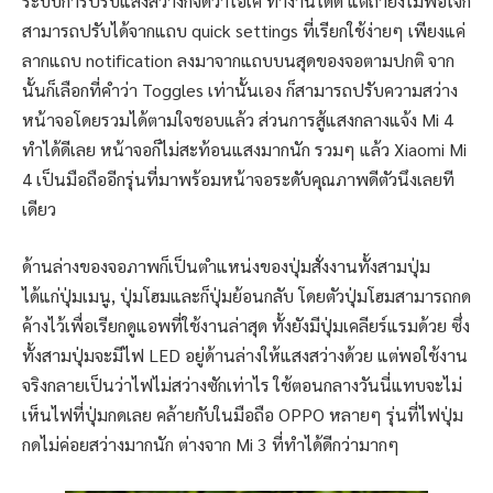
ระบบการปรับแสงสว่างก็จัดว่าโอเค ทำงานได้ดี แต่ถ้ายังไม่พอใจก็
สามารถปรับได้จากแถบ quick settings ที่เรียกใช้ง่ายๆ เพียงแค่
ลากแถบ notification ลงมาจากแถบบนสุดของจอตามปกติ จาก
นั้นก็เลือกที่คำว่า Toggles เท่านั้นเอง ก็สามารถปรับความสว่าง
หน้าจอโดยรวมได้ตามใจชอบแล้ว ส่วนการสู้แสงกลางแจ้ง Mi 4
ทำได้ดีเลย หน้าจอก็ไม่สะท้อนแสงมากนัก รวมๆ แล้ว Xiaomi Mi
4 เป็นมือถืออีกรุ่นที่มาพร้อมหน้าจอระดับคุณภาพดีตัวนึงเลยที
เดียว
ด้านล่างของจอภาพก็เป็นตำแหน่งของปุ่มสั่งงานทั้งสามปุ่ม
ได้แก่ปุ่มเมนู, ปุ่มโฮมและก็ปุ่มย้อนกลับ โดยตัวปุ่มโฮมสามารถกด
ค้างไว้เพื่อเรียกดูแอพที่ใช้งานล่าสุด ทั้งยังมีปุ่มเคลียร์แรมด้วย ซึ่ง
ทั้งสามปุ่มจะมีไฟ LED อยู่ด้านล่างให้แสงสว่างด้วย แต่พอใช้งาน
จริงกลายเป็นว่าไฟไม่สว่างซักเท่าไร ใช้ตอนกลางวันนี่แทบจะไม่
เห็นไฟที่ปุ่มกดเลย คล้ายกับในมือถือ OPPO หลายๆ รุ่นที่ไฟปุ่ม
กดไม่ค่อยสว่างมากนัก ต่างจาก Mi 3 ที่ทำได้ดีกว่ามากๆ