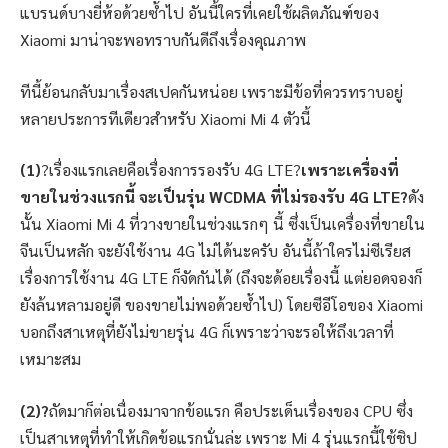
แบรนด์บางยี่ห้อด้วยซ้ำไป อันนี้ใครที่เคยใช้ผลิตภัณฑ์ของ
Xiaomi มาน่าจะพอทราบกันดีถึงเรื่องคุณภาพ
ทีนี้ย้อนกลับมาเรื่องสเปคกันหน่อย เพราะมีข้อที่ควรทราบอยู่
หลายประการทีเดียวสำหรับ Xiaomi Mi 4 ตัวนี้
(1)
?เรื่องแรกเลยคือเรื่องการรองรับ 4G LTE?
เพราะเครื่องที่
ขายในช่วงแรกนี้ จะเป็นรุ่น WCDMA ที่ไม่รองรับ 4G LTE?
ดัง
นั้น Xiaomi Mi 4 ที่วางขายในช่วงแรกๆ นี้ ซึ่งเป็นเครื่องที่ขายใน
จีนเป็นหลัก จะยังใช้งาน 4G ไม่ได้นะครับ อันนี้ถ้าใครไม่ซีเรียส
เรื่องการใช้งาน 4G LTE ก็จัดกันได้ (ถึงจะด้อยเรื่องนี้ แต่ยอดจองก็
ยังล้นหลามอยู่ดี ของขายไม่พอด้วยซ้ำไป) โดยซีอีโอของ Xiaomi
บอกถึงสาเหตุที่ยังไม่ขายรุ่น 4G ก็เพราะว่าจะรอให้ถึงเวลาที่
เหมาะสม
(2)?
ถัดมาก็ต่อเนื่องมาจากข้อแรก คือประเด็นเรื่องของ CPU ซึ่ง
เป็นสาเหตุที่ทำให้เกิดข้อแรกนั่นล่ะ เพราะ Mi 4 รุ่นแรกนี้ใช้ชิป