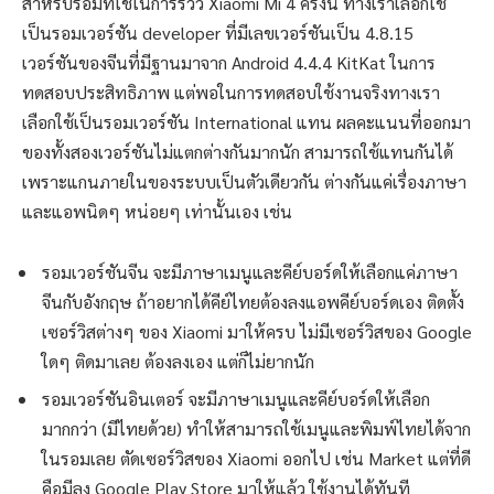
คือมีลง Google Play Store มาให้แล้ว ใช้งานได้ทันที
เรื่องของการอัพเดตรอม ตามปกติแล้วรอม MIUI จะมีแบ่งเป็น
เวอร์ชันเสถียร (stable) กับเวอร์ชันของนักพัฒนา (developer)
ซึ่งเวอร์ชันสำหรับนักพัฒนาจะมีการอัพเดตแทบทุกสัปดาห์ ถ้า
อยากได้ฟีเจอร์ใหม่ๆ อัพเดตบ่อยๆ ก็ลงเวอร์ชันสำหรับนักพัฒนา
ได้เลย แต่อย่างไรก็ตาม รอมนักพัฒนาเวอร์ชันจีนจะได้รับการ
อัพเดตก่อน จากนั้นรอมนักพัฒนาเวอร์ชันอินเตอร์ถึงจะได้รับการ
อัพเดตตาม เพราะต้องไปแปลงภาษา ปรับเปลี่ยนเซอร์วิสกันก่อน
นิดหน่อย แต่ก็ไม่นานกว่ากันมากนักครับ ส่วนรอมเวอร์ชันเสถึย
รนี่ก็รอกันไปพักนึงเลย กว่าจะมีอัพเดต โดยเท่าที่รีวิว Xiaomi Mi
4 รอมอินเตอร์มา
พบว่าการใช้งานทั่วไปก็ทำงานได้เป็น
อย่างดี ไหลลื่นตามมาตรฐาน จะมีบางข้อความเท่านั้นที่ยัง
ไม่ได้แปล
เช่นตัวเลือก yes / no บางจุด บางประโยคก็ยังทำไม่
สมบูรณ์ แต่โดยมากแล้ว ส่วนตัวคิดว่ากว่า 98% ได้รับการแปล
เรียบร้อยดีทีเดียว ใช้งานได้ไม่มีปัญหา จะใช้งานเมนูไทยก็ทำได้