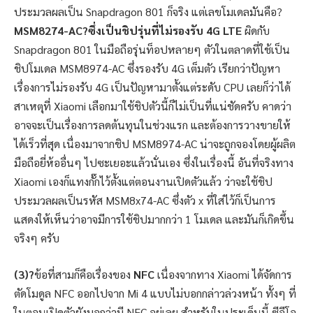
ประมวลผลเป็น Snapdragon 801 ก็จริง แต่เลขโมเดลมันคือ?
MSM8274-AC?ซึ่งเป็นชิปรุ่นที่ไม่รองรับ 4G LTE
ผิดกับ
Snapdragon 801 ในมือถือรุ่นท็อปหลายๆ ตัวในตลาดที่ใช้เป็น
ชิปโมเดล MSM8974-AC ซึ่งรองรับ 4G เต็มตัว เรียกว่าปัญหา
เรื่องการไม่รองรับ 4G เป็นปัญหามาตั้งแต่ระดับ CPU เลยก็ว่าได้
สาเหตุที่ Xiaomi เลือกมาใช้ชิปตัวนี้ก็ไม่เป็นที่แน่ชัดครับ คาดว่า
อาจจะเป็นเรื่องการลดต้นทุนในช่วงแรก และต้องการวางขายให้
ได้เร็วที่สุด เนื่องมาจากชิป MSM8974-AC น่าจะถูกจองโดยผู้ผลิต
มือถือยี่ห้ออื่นๆ ไปซะเยอะแล้วนั่นเอง ซึ่งในเรื่องนี้ อันที่จริงทาง
Xiaomi เองก็แทงกั๊กไว้ตั้งแต่ตอนงานเปิดตัวแล้ว ว่าจะใช้ชิป
ประมวลผลเป็นรหัส MSM8x74-AC ซึ่งตัว x ที่ใส่ไว้ก็เป็นการ
แสดงให้เห็นว่าอาจมีการใช้ชิปมากกว่า 1 โมเดล และมันก็เกิดขึ้น
จริงๆ ครับ
(3)?
ข้อที่สามก็คือเรื่องของ
NFC
เนื่องจากทาง Xiaomi ได้จัดการ
ตัดโมดูล NFC ออกไปจาก Mi 4 แบบไม่บอกกล่าวล่วงหน้า ทั้งๆ ที่
ในตอนเปิดตัวยังบอกว่ามี NFC อยู่เลย สำหรับในประเด็นนี้ ซีอีโอ