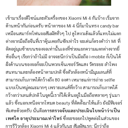
เข้ามาเรื่องดีไซน์และตัวเครื่องของ Xiaomi Mi 4 กันบ้าง เริ่มจาก
ด้านหน้ากันก่อนครับ หน้าตาของ Mi 4 นี่ก็มาในทรง candy bar
เหมือนสมาร์ทโฟนจอสัมผัสทั่วๆ ไป ดูโหงวเฮ้งแล้วก็แทบไม่แตก
ต่างจากมือถือจีนที่เราคุ้นเคยกันซักเท่าไร จะเด่นก็ตรงคำว่า MI ที่
ติดอยู่มุมซ้ายบนของจอเท่านั้นเองที่ช่วยแยกความแตกต่างจากยี่
ห้ออื่นๆ เรียกว่าถ้าไม่มี อาจจะนึกว่าเป็นมือถือ i-mobile ก็เป็นได้
ฝั่งด้านบนของจอก็จะเป็นพวกเซ็นเซอร์วัดแสง วัดระยะ ลำโพง
สนทนาและกล้องหน้าตามปกติ ซึ่งตัวกล้องหน้ามีมุมเลนส์ที่
สามารถเก็บภาพได้กว้างถึง 80 องศา เหมาะแก่การถ่าย selfie
แบบเป็นหมู่คณะมากๆ เพราะเลนส์ที่กว้าง สามารถเก็บภาพได้
กว้างกว่าเลนส์ปกติ ในจุดนี้เราก็ได้เห็นอยู่ในมือถือหลายๆ รุ่นมา
แล้ว ซึ่งนอกเหนือจากโหมด beauty ที่ติดตั้งมาให้แล้ว ยังมีฟีเจอร์
พิเศษด้วยครับ นั่นคือ
การตรวจจับและประเมินใบหน้าว่าเป็น
เพศใด อายุประมาณเท่าไหร่
ซึ่งจะขอยกไปพูดต่อในส่วนของ
การรีวิวกล้อง Xiaomi Mi 4 แล้วกันนะ
สัมผัสแรก: นึกว่าถือ