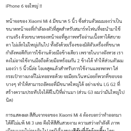
iPhone 6 จอใหญ่ !!
หน้าจอของ Xiaomi Mi 4 มีขนาด 5 นิ้ว ซึ่งส่วนตัวผมมองว่าเป็น
ขนาดหน้าจอที่กำลังลงตัวที่สุดสำหรับสมาร์ทโฟนที่จะนำมาใช้
งานจริง ด้วยขนาดของหน้าจอที่ดูภาพหรืออ่านเนื้อหาได้สบาย
ตา ไม่เล็กไม่ใหญ่เกินไป ทั้งยังด้วยเรื่องของมิติตัวเครื่องที่ขนาด
กำลังพอดีกับการใช้งานด้วยมือข้างเดียว เพราะในบางจังหวะ เรา
คงไม่อาจใช้งานมือถือด้วยมือพร้อมกัน 2 ข้างได้ ทำให้ส่วนตัวผม
มองว่า 5 นิ้วนี่ล่ะ โอเคสุดแล้วสำหรับการใช้งานและพกพา ใส่
กระเป๋ากางเกงก็ไม่เทอะทะด้วย จะมียกเว้นหน่อยก็พวกที่ขอบจอ
บางๆ ทำให้สามารถอัดจอที่มีขนาดใหญ่ได้ อย่างเช่น LG G2 ที่
สร้างความประทับใจได้ดีในปีที่ผ่านมา (ส่วน G3 ผมว่ามันใหญ่ไป
นิด)
การแสดงผล สีสันจากจอของ Xiaomi Mi 4 ต้องบอกว่าทำออกมา
ได้ดีไม่แพ้ Mi 3 เลย คือให้สีสันสวยงาม ความสว่างกำลังดี ภาพ
เนียนแบบไม่คมเกินไป จะมีเรื่องของ
สีสันที่จัดจ้านขึ้น
โดย