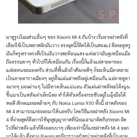
มาดูรูปโฉมส่วนอื่นๆ ของ Xiaomi Mi 4 กันบ้าง เริ่มจากฝาหลังที่
เลือกใช้เป็นพลาสติกมันวาว ตรงจุดนี้ก็คิดได้เป็นสองแง่ คือจะดูหรู
มันก็หรูหราตรงที่เป็นมันวาวสะท้อนแสง แต่จะว่ามันดูเหมือนมือ
ถือธรรมดาๆ ทั่วไปก็ได้เหมือนกัน เรื่องนี้ก็แล้วแต่สายตาของ
แต่ละคนจะมองครับ ส่วนที่พื้นผิวถ้าสังเกตดีๆ ก็จะเห็นมีลวดลาย
เป็นลายตารางเฉียงๆ อยู่ทั้งแผ่นฝาหลังอยู่เหมือนกัน แต่ลายดูจา
งมากๆ มองผ่านๆ ไม่มีทางเห็นแน่นอน ตัวแผ่นฝาหลังจะโค้งนูน
ขึ้นมาเป็นหลังเต่าเล็กน้อย ทำให้ตัวเครื่องกระชับอยู่ในอุ้งมือได้
พอดี ลักษณะจะคล้ายๆ กับ Nokia Lumia 930 ทั้งนี้ ฝาหลังของ
Mi 4 สามารถแกะออกมาได้นะครับ โดยวิธีแกะฝาหลัง Xiaomi Mi
4 ที่ง่ายสุดก็คือการใช้จุกสูญญากาศที่นิยมเอามาติดกับกระจก ติด
ไปที่ฝาหลัง แล้วก็ดึงออกเบาๆ เพียงเท่านี้ก็แกะฝาหลัง Mi 4 ออก
มาได้แล้ว ซึ่งทาง Xiaomi จะมีการวางจำหน่ายฝาหลังที่เป็นลาย