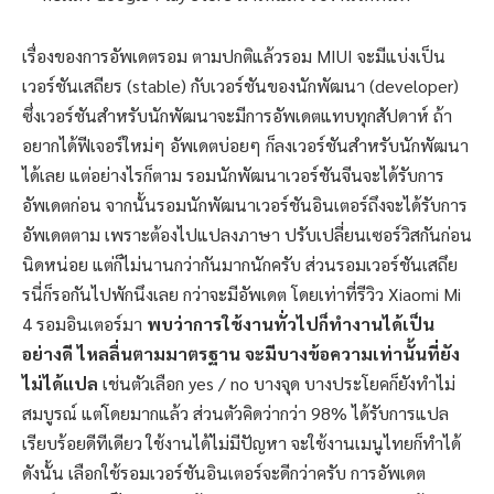
ดังนั้น เลือกใช้รอมเวอร์ชันอินเตอร์จะดีกว่าครับ การอัพเดต
เวอร์ชันรอมก็ไม่ยาก กดเข้า Settings > About phone แล้วกด
System updates ได้เลย หรือใครที่เป็นขาแฟลชรอมก็ทำได้ง่าย
แค่โหลดรอมเวอร์ชันที่ต้องการลงมาจากเว็บไซต์ MIUI จากนั้นก็
โยนเข้าไปในเครื่อง แล้วกดแฟลชรอมจากในเมนูอัพเดตได้เช่น
กัน สำหรับรอม Xiaomi Mi 4 สามารถเข้าไปโหลดได้จากที่นี่
รอมจีน:?
http://en.miui.com/download-240.html
รอมอินเตอร์:?
http://xiaomi.eu/community/forums/miui-
weekly-rom-releases.103/
สำหรับ
พื้นที่รอมที่เหลือให้ใช้งาน จาก 16 GB จะเหลือ
ประมาณ 13 GB
ถือว่าเยอะทีเดียว
ส่วนแรม ในระหว่างใช้งาน
จริงจะเหลืออยู่ประมาณ 400 – 600 MB
แม้จะดูว่าเหลือไม่
เยอะจากที่มีทั้งหมด 3 GB
แต่ก็ยังคงลื่นหายห่วงครับ เผลอๆ ลื่น
กว่ารุ่นท็อปหลายๆ ตัว
ด้วยซ้ำไป