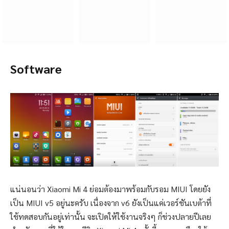
ใช้ทดสอบกันอยู่เท่านั้น จะเปิดให้ใช้งานจริงๆ ก็ช่วงปลายปีเลย
สำหรับรอมที่ใช้ในการรีวิว Xiaomi Mi 4 ครั้งนี้ ทางเราเลือกใช้
เป็นรอมเวอร์ชัน developer ที่มีเลขเวอร์ชันเป็น 4.8.15
เวอร์ชันของจีนที่มีฐานมาจาก Android 4.4.4 KitKat ในการ
ทดสอบประสิทธิภาพ แต่พอในการทดสอบใช้งานจริงทางเรา
เลือกใช้เป็นรอมเวอร์ชัน International แทน ผลคะแนนที่ออกมา
ของทั้งสองเวอร์ชันไม่แตกต่างกันมากนัก สามารถใช้แทนกันได้
เพราะแกนภายในของระบบเป็นตัวเดียวกัน ต่างกันแค่เรื่องภาษา
และแอพนิดๆ หน่อยๆ เท่านั้นเอง เช่น
รอมเวอร์ชันจีน จะมีภาษาเมนูและคีย์บอร์ดให้เลือกแค่ภาษา
จีนกับอังกฤษ ถ้าอยากได้คีย์ไทยต้องลงแอพคีย์บอร์ดเอง ติดตั้ง
เซอร์วิสต่างๆ ของ Xiaomi มาให้ครบ ไม่มีเซอร์วิสของ Google
ใดๆ ติดมาเลย ต้องลงเอง แต่ก็ไม่ยากนัก
รอมเวอร์ชันอินเตอร์ จะมีภาษาเมนูและคีย์บอร์ดให้เลือก
มากกว่า (มีไทยด้วย) ทำให้สามารถใช้เมนูและพิมพ์ไทยได้จาก
ในรอมเลย ตัดเซอร์วิสของ Xiaomi ออกไป เช่น Market แต่ที่ดี