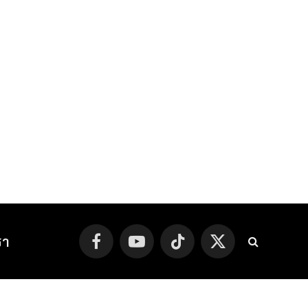
รา
Facebook
YouTube
TikTok
X
(Twitter)