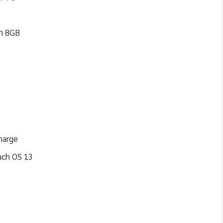
ก 8GB
harge
uch OS 13