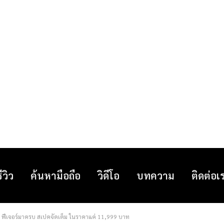
รีวิว
ค้นหามือถือ
วิดีโอ
บทความ
ติดต่อเ
็ก ฟีเจอร์มาครบ สเปคจัดเต็ม ในราคาแค่ 11,999 บาท