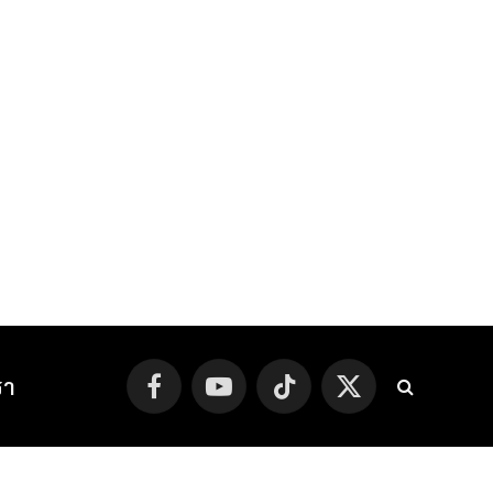
รา
Facebook
YouTube
TikTok
X
(Twitter)