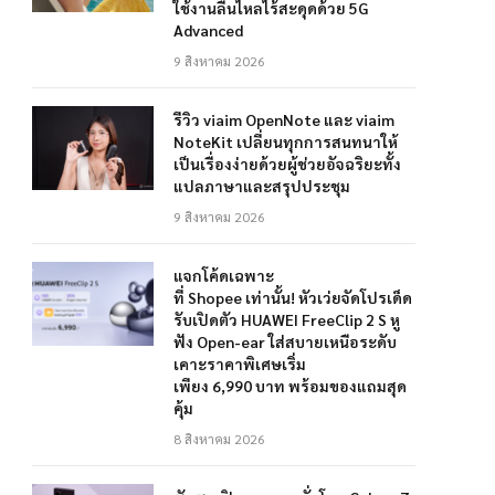
ใช้งานลื่นไหลไร้สะดุดด้วย 5G
Advanced
9 สิงหาคม 2026
รีวิว viaim OpenNote และ viaim
NoteKit เปลี่ยนทุกการสนทนาให้
เป็นเรื่องง่ายด้วยผู้ช่วยอัจฉริยะทั้ง
แปลภาษาและสรุปประชุม
9 สิงหาคม 2026
แจกโค้ดเฉพาะ
ที่ Shopee เท่านั้น! หัวเว่ยจัดโปรเด็ด
รับเปิดตัว HUAWEI FreeClip 2 S หู
ฟัง Open-ear ใส่สบายเหนือระดับ
เคาะราคาพิเศษเริ่ม
เพียง 6,990 บาท พร้อมของแถมสุด
คุ้ม
8 สิงหาคม 2026