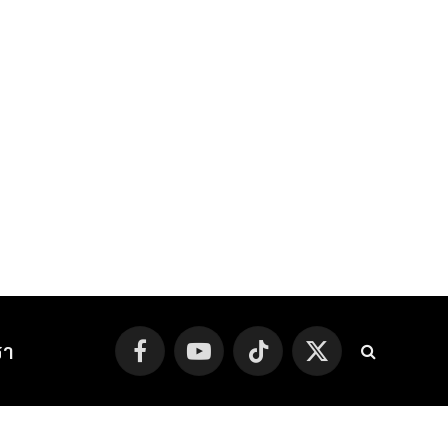
รา
Facebook
YouTube
TikTok
X
(Twitter)