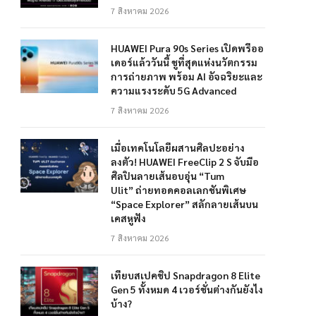
7 สิงหาคม 2026
HUAWEI Pura 90s Series เปิดพรีออ
เดอร์แล้ววันนี้ ชูที่สุดแห่งนวัตกรรม
การถ่ายภาพ พร้อม AI อัจฉริยะและ
ความแรงระดับ 5G Advanced
7 สิงหาคม 2026
เมื่อเทคโนโลยีผสานศิลปะอย่าง
ลงตัว! HUAWEI FreeClip 2 S จับมือ
ศิลปินลายเส้นอบอุ่น “Tum
Ulit” ถ่ายทอดคอลเลกชันพิเศษ
“Space Explorer” สลักลายเส้นบน
เคสหูฟัง
7 สิงหาคม 2026
เทียบสเปคชิป Snapdragon 8 Elite
Gen 5 ทั้งหมด 4 เวอร์ชั่นต่างกันยังไง
บ้าง?