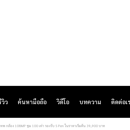
รีวิว
ค้นหามือถือ
วิดีโอ
บทความ
ติดต่อเ
อเทพ กล้อง 108MP ซูม 100 เท่า รองรับ S Pen ในราคาเริ่มต้น 39,900 บาท