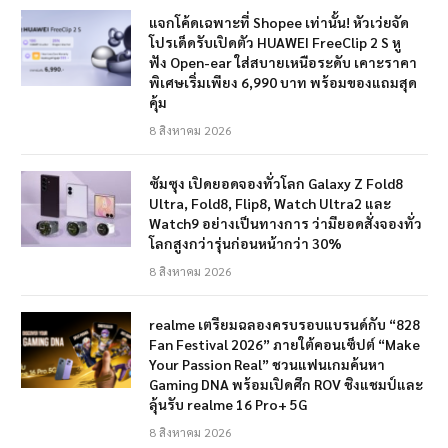
แจกโค้ดเฉพาะที่ Shopee เท่านั้น! หัวเว่ยจัด
โปรเด็ดรับเปิดตัว HUAWEI FreeClip 2 S หู
ฟัง Open-ear ใส่สบายเหนือระดับ เคาะราคา
พิเศษเริ่มเพียง 6,990 บาท พร้อมของแถมสุด
คุ้ม
8 สิงหาคม 2026
ซัมซุง เปิดยอดจองทั่วโลก Galaxy Z Fold8
Ultra, Fold8, Flip8, Watch Ultra2 และ
Watch9 อย่างเป็นทางการ ว่ามียอดสั่งจองทั่ว
โลกสูงกว่ารุ่นก่อนหน้ากว่า 30%
8 สิงหาคม 2026
realme เตรียมฉลองครบรอบแบรนด์กับ “828
Fan Festival 2026” ภายใต้คอนเซ็ปต์ “Make
Your Passion Real” ชวนแฟนเกมค้นหา
Gaming DNA พร้อมเปิดศึก ROV ชิงแชมป์และ
ลุ้นรับ realme 16 Pro+ 5G
8 สิงหาคม 2026