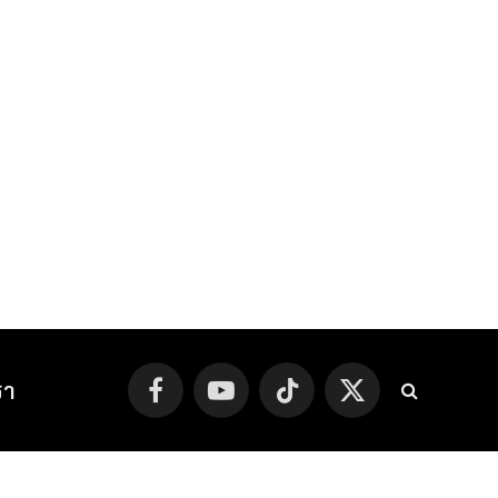
รา
Facebook
YouTube
TikTok
X
(Twitter)