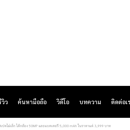
รีวิว
ค้นหามือถือ
วิดีโอ
บทความ
ติดต่อเ
ต่สเปคไม่เล็ก ได้กล้อง 50MP และแบตเตอรี่ 5,000 mAh ในราคาแค่ 3,999 บาท