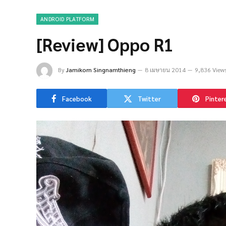
ANDROID PLATFORM
[Review] Oppo R1
By
Jamikorn Singnamthieng
8 เมษายน 2014
9,836 View
Facebook
Twitter
Pinter