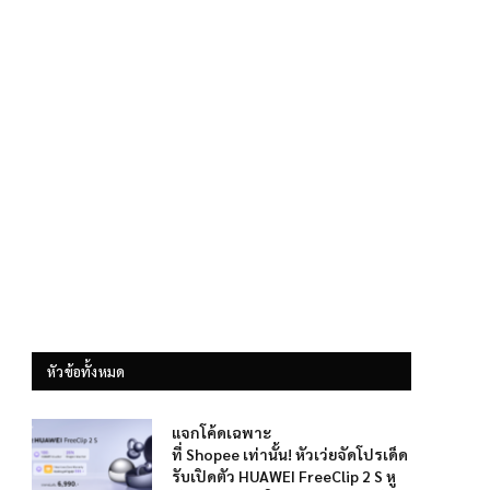
หัวข้อทั้งหมด
แจกโค้ดเฉพาะ
ที่ Shopee เท่านั้น! หัวเว่ยจัดโปรเด็ด
รับเปิดตัว HUAWEI FreeClip 2 S หู