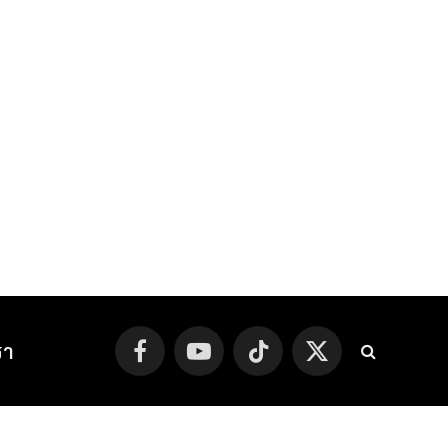
รา
Facebook
YouTube
TikTok
X
(Twitter)