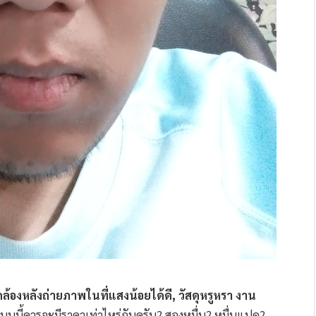
ล้องหลังถ่ายภาพในที่แสงน้อยได้ดี, วัสดุหรูหรา งาน
แบบนี้ควรจะมีราคาเท่าไหร่กันครับ? สองหมื่น? หมื่นแปด?