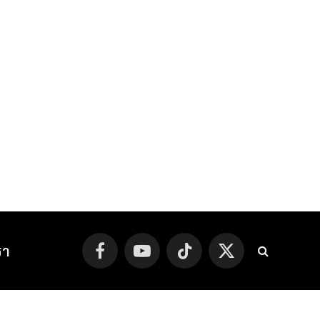
รา
Facebook
YouTube
TikTok
X
(Twitter)