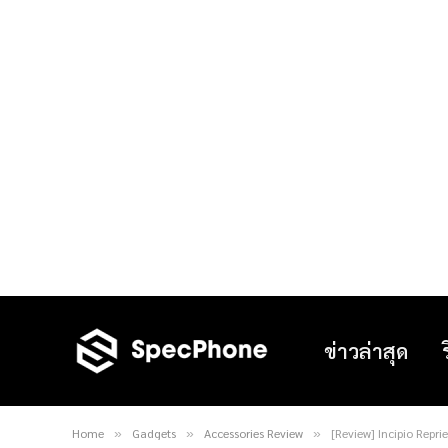
ข่าวล่าสุด
Home
Gadgets
Accessories Review
[Review] Incipio Repri
»
»
»