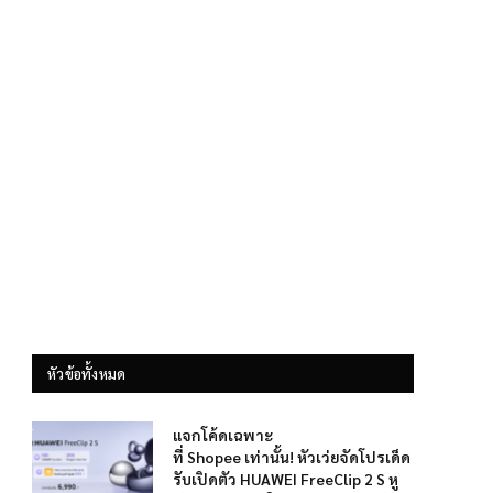
หัวข้อทั้งหมด
แจกโค้ดเฉพาะ
ที่ Shopee เท่านั้น! หัวเว่ยจัดโปรเด็ด
รับเปิดตัว HUAWEI FreeClip 2 S หู