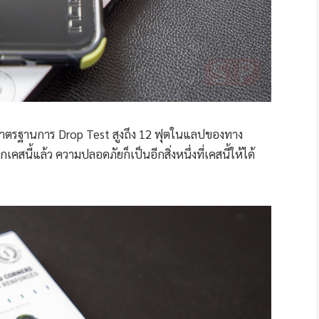
นมาตรฐานการ Drop Test สูงถึง 12 ฟุตในแลปของทาง
สนี้แล้ว ความปลอดภัยก็เป็นอีกสิ่งหนึ่งที่เคสนี้ให้ได้