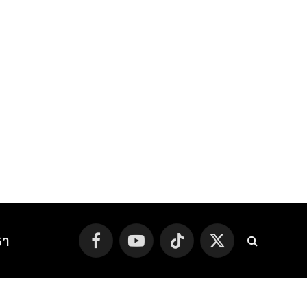
รา
Facebook
YouTube
TikTok
X
(Twitter)