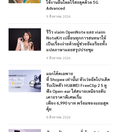
ใช้งานลื่นไหลไร้สะดุดด้วย 5G
Advanced
9 สิงหาคม 2026
รีวิว viaim OpenNote และ viaim
NoteKit เปลี่ยนทุกการสนทนาให้
เป็นเรื่องง่ายด้วยผู้ช่วยอัจฉริยะทั้ง
แปลภาษาและสรุปประชุม
9 สิงหาคม 2026
แจกโค้ดเฉพาะ
ที่ Shopee เท่านั้น! หัวเว่ยจัดโปรเด็ด
รับเปิดตัว HUAWEI FreeClip 2 S หู
ฟัง Open-ear ใส่สบายเหนือระดับ
เคาะราคาพิเศษเริ่ม
เพียง 6,990 บาท พร้อมของแถมสุด
คุ้ม
8 สิงหาคม 2026