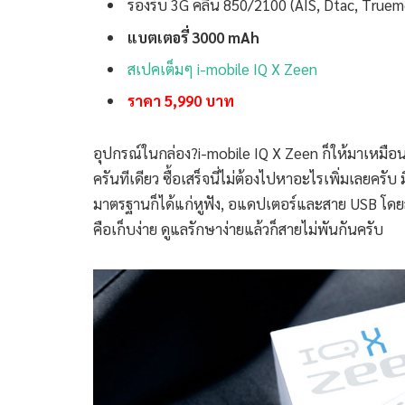
รองรับ 3G คลื่น 850/2100 (AIS, Dtac, Tru
แบตเตอรี่ 3000 mAh
สเปคเต็มๆ i-mobile IQ X Zeen
ราคา 5,990 บาท
อุปกรณ์ในกล่อง?i-mobile IQ X Zeen ก็ให้มาเหมือนก
ครันทีเดียว ซื้อเสร็จนี่ไม่ต้องไปหาอะไรเพิ่มเลยครับ
มาตรฐานก็ได้แก่หูฟัง, อแดปเตอร์และสาย USB โด
คือเก็บง่าย ดูแลรักษาง่ายแล้วก็สายไม่พันกันครับ