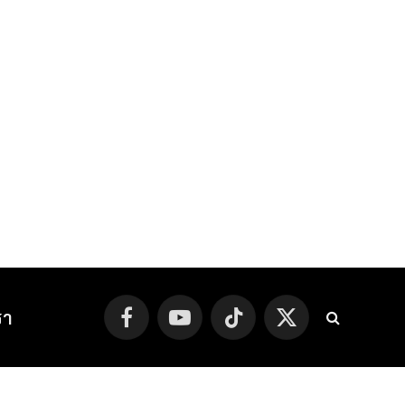
รา
Facebook
YouTube
TikTok
X
(Twitter)