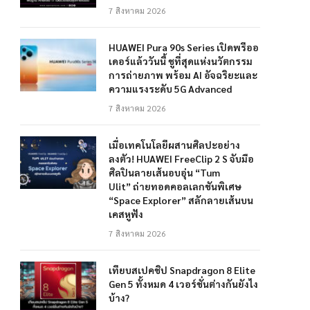
7 สิงหาคม 2026
HUAWEI Pura 90s Series เปิดพรีออ
เดอร์แล้ววันนี้ ชูที่สุดแห่งนวัตกรรม
การถ่ายภาพ พร้อม AI อัจฉริยะและ
ความแรงระดับ 5G Advanced
7 สิงหาคม 2026
เมื่อเทคโนโลยีผสานศิลปะอย่าง
ลงตัว! HUAWEI FreeClip 2 S จับมือ
ศิลปินลายเส้นอบอุ่น “Tum
Ulit” ถ่ายทอดคอลเลกชันพิเศษ
“Space Explorer” สลักลายเส้นบน
เคสหูฟัง
7 สิงหาคม 2026
เทียบสเปคชิป Snapdragon 8 Elite
Gen 5 ทั้งหมด 4 เวอร์ชั่นต่างกันยังไง
บ้าง?