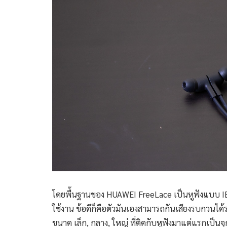
โดยพื้นฐานของ HUAWEI FreeLace เป็นหูฟังแบบ IEM 
ใช้งาน ข้อดีก็คือตัวมันเองสามารถกันเสียงรบกวนได้ร
ขนาด เล็ก, กลาง, ใหญ่ ที่ติดกับหูฟังมาแต่แรกเป็นจุ