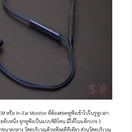
หรือ In-Ear Monitor ที่ต้องสอดหูฟังเข้าไปในรูหูเวลา
ะดับหนึ่ง จุกหูฟังเป็นแบบซิลิโคน มีให้ในแพ็กเกจ 3
กขนาดกลาง วัสดุบริเวณตัวหูฟังดูดีทีเดียว ส่วนวัสดุบริเวณ