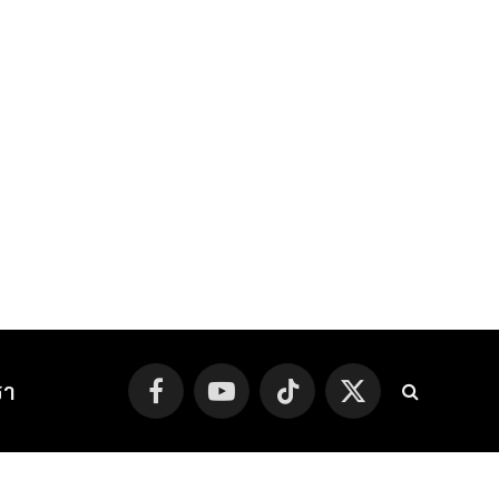
รา
Facebook
YouTube
TikTok
X
(Twitter)