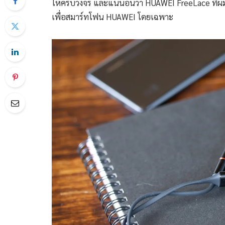
ให้ครบวงจร และแน่นอนว่า HUAWEI FreeLace ที่ผมได้
เพื่อสมาร์ทโฟน HUAWEI โดยเฉพาะ