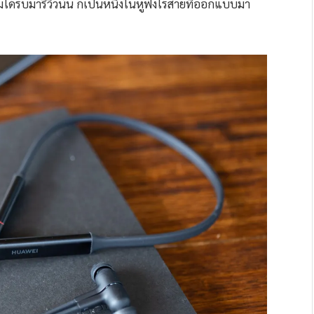
รับมารีวิวนั้น ก็เป็นหนึ่งในหูฟังไร้สายที่ออกแบบมา