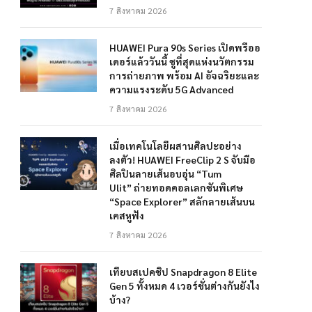
7 สิงหาคม 2026
HUAWEI Pura 90s Series เปิดพรีออ
เดอร์แล้ววันนี้ ชูที่สุดแห่งนวัตกรรม
การถ่ายภาพ พร้อม AI อัจฉริยะและ
ความแรงระดับ 5G Advanced
7 สิงหาคม 2026
เมื่อเทคโนโลยีผสานศิลปะอย่าง
ลงตัว! HUAWEI FreeClip 2 S จับมือ
ศิลปินลายเส้นอบอุ่น “Tum
Ulit” ถ่ายทอดคอลเลกชันพิเศษ
“Space Explorer” สลักลายเส้นบน
เคสหูฟัง
7 สิงหาคม 2026
เทียบสเปคชิป Snapdragon 8 Elite
Gen 5 ทั้งหมด 4 เวอร์ชั่นต่างกันยังไง
บ้าง?