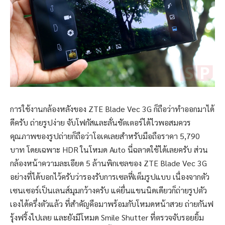
การใช้งานกล้องหลังของ ZTE Blade Vec 3G ก็ถือว่าทำออกมาได้
ดีครับ ถ่ายรูปง่าย จับโฟกัสและลั่นชัตเตอร์ได้ไวพอสมควร
คุณภาพของรูปถ่ายก็ถือว่าโอเคเลยสำหรับมือถือราคา 5,790
บาท โดยเฉพาะ HDR ในโหมด Auto นี่ฉลาดใช้ได้เลยครับ ส่วน
กล้องหน้าความละเอียด 5 ล้านพิกเซลของ ZTE Blade Vec 3G
อย่างที่ได้บอกไว้ครับว่ารองรับการเซลฟี่เต็มรูปแบบ เนื่องจากตัว
เซนเซอร์เป็นเลนส์มุมกว้างครับ แค่ยื่นแขนนิดเดียวก็ถ่ายรูปตัว
เองได้ครึ่งตัวแล้ว ที่สำคัญคือมาพร้อมกับโหมดหน้าสวย ถ่ายกันฟ
รุ้งฟริ้งไปเลย และยังมีโหมด Smile Shutter ที่ตรวจจับรอยยิ้ม