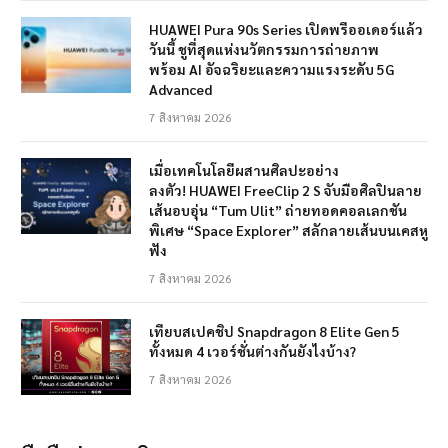
HUAWEI Pura 90s Series เปิดพรีออเดอร์แล้ว
วันนี้ ชูที่สุดแห่งนวัตกรรมการถ่ายภาพ
พร้อม AI อัจฉริยะและความแรงระดับ 5G
Advanced
7 สิงหาคม 2026
เมื่อเทคโนโลยีผสานศิลปะอย่าง
ลงตัว! HUAWEI FreeClip 2 S จับมือศิลปินลาย
เส้นอบอุ่น “Tum Ulit” ถ่ายทอดคอลเลกชัน
พิเศษ “Space Explorer” สลักลายเส้นบนเคสหู
ฟัง
7 สิงหาคม 2026
เทียบสเปคชิป Snapdragon 8 Elite Gen 5
ทั้งหมด 4 เวอร์ชั่นต่างกันยังไงบ้าง?
7 สิงหาคม 2026