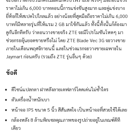
ราคาไม่เกิน 6,000 บาทตอนนี้การแข่งขันสูงมาก และคู่แข่งบาง
ยี่ห้อก็ให้สเปคไปไกลแล้ว อย่างน้อยที่สุดมือถือราคาไม่เกิน 6,000
บาทก็มีหลายรุ่นที่ให้แรม 2 GB มาใช้กันแล้ว ทั้งนี้ทั้งนั้นก็ต้องมา
ดูกันอีกทีครับ ว่าตอนวางขายจริง ZTE จะมีโปรโมชันโหดๆ มา
ช่วยกระตุ้นยอดขายหรือไม่ โดย ZTE Blade Vec 3G จะวางขาย
ภายในเดือนพฤศจิกายนนี้ และในช่วงแรกจะวางขายเฉพาะใน
Jaymart ก่อนครับ (รวมถึง ZTE รุ่นอื่นๆ ด้วย)
ข้อดี
ดีไซน์แปลกตา ฝาหลังลายเคฟลาร์โดดเด่นไม่ซ้ำใคร
ตัวเครื่องน้ำหนักเบา
หน้าจอ IPS ขนาด 5 นิ้ว สีสันสดใจ เป็นหน้าจอที่สวยใช้ได้เลย
กล้องหลัง 8 ล้านพิกเซลคุณภาพของรูปถ่ายอยู่ในเกณฑ์ดีที
เดียว