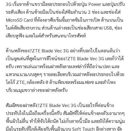
3G เริ่มจากด้านขวามือจะประกอบไปด้วยปุ่ม Power และปุ่มปรับ
ระดับเสียง ด้านซ้ายมือเป็นช่องใส่ซิมจำนวน 2 ช่อง และช่องใส่
MicroSD Card ที่ต้องอาศัยเข็มจิ้มถาดซิมในการเปิด ด้านบนเป็น
ไมค์ตัดเสียงรบกวน ส่วนด้านล่างจะเป็นช่องเสียบสาย USB, ช่อง
เสียบหูฟัง และไมค์สำหรับสนทนาโทรศัพท์
ด้านหลังของ?ZTE Blade Vec 3G อย่างที่บอกไปในตอนต้นว่า
เป็นจุดเด่นที่สุดในการดีไซน์ของ?ZTE Blade Vec 3G เลยก็ว่าได้
ครับ เพราะเล่นมาพร้อมฝาหลังลายเคฟล่าร์ที่ถือว่าแปลก และ
แหวกแนวแบบสุดๆ รายละเอียดบริเวณฝาหลังจะประกอบไปด้วย
โลโก้ ZTE, กล้องหลัง 8 ล้านพิกเซลพร้อมแฟลช และลำโพง
บริเวณมุมขวาล่างของฝาหลังครับ
สัมผัสของฝาหลัง?ZTE Blade Vec 3G เป็นอะไรที่ค่อนข้าง
ประทับใจในมือถือเครื่องนี้ครับ สัมผัสที่ให้ค่อนข้างลงตัวเอามากๆ
พื้นผิวไม่ลื่น ทำให้จับได้ถนัด ไม่เก็บลายนิ้วมือ และยังได้ความนุ่ม
มือในระดับที่ใกล้เคียงกับพื้นผิวแบบ Soft Touch อีกต่างหาก จัด