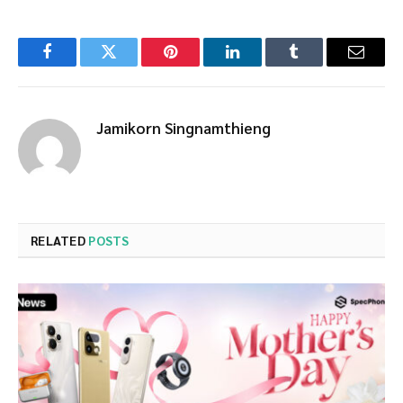
Facebook
Twitter
Pinterest
LinkedIn
Tumblr
Email
Jamikorn Singnamthieng
RELATED
POSTS