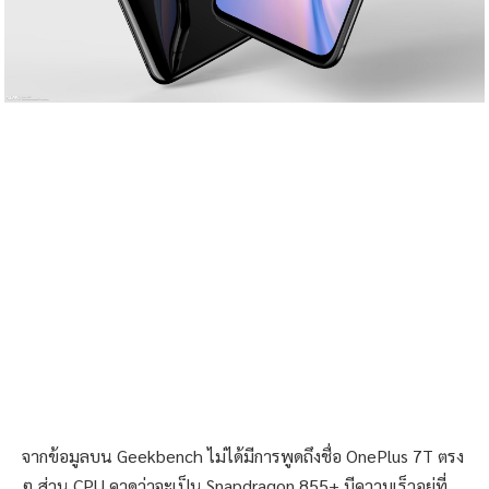
จากข้อมูลบน Geekbench ไม่ได้มีการพูดถึงชื่อ OnePlus 7T ตรง
ๆ ส่วน CPU คาดว่าจะเป็น Snapdragon 855+ มีความเร็วอยู่ที่