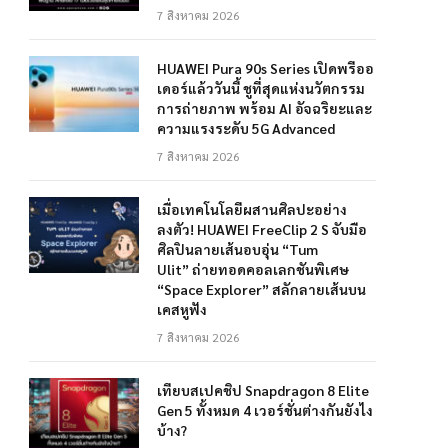
7 สิงหาคม 2026
HUAWEI Pura 90s Series เปิดพรีออ
เดอร์แล้ววันนี้ ชูที่สุดแห่งนวัตกรรม
การถ่ายภาพ พร้อม AI อัจฉริยะและ
ความแรงระดับ 5G Advanced
7 สิงหาคม 2026
เมื่อเทคโนโลยีผสานศิลปะอย่าง
ลงตัว! HUAWEI FreeClip 2 S จับมือ
ศิลปินลายเส้นอบอุ่น “Tum
Ulit” ถ่ายทอดคอลเลกชันพิเศษ
“Space Explorer” สลักลายเส้นบน
เคสหูฟัง
7 สิงหาคม 2026
เทียบสเปคชิป Snapdragon 8 Elite
Gen 5 ทั้งหมด 4 เวอร์ชั่นต่างกันยังไง
บ้าง?