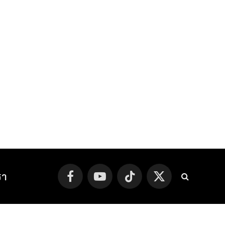
รา
Facebook
YouTube
TikTok
X
(Twitter)