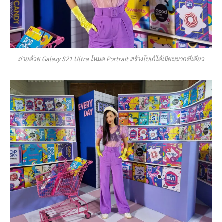
ถ่ายด้วย Galaxy S21 Ultra โหมด Portrait สร้างโบเก้ได้เนียนมากทีเดียว