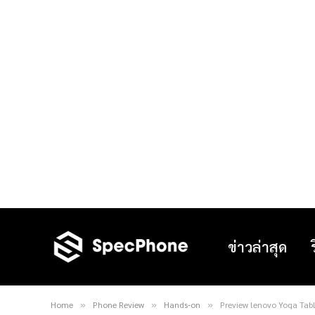
ข่าวล่าสุด
Home
Phone Review
Hands-on
Preview lenovo Yoga Table
»
»
»