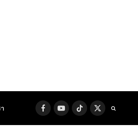
รา
Facebook
YouTube
TikTok
X
(Twitter)