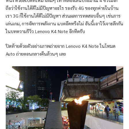
หนึ่ง ด้วยสเปคที่ให้มาเต็มๆ เท่าที่ลองเล่นประมาณ 4 ชั่วโมงก็
ถือว่าใช้งานได้ดีไม่มีปัญหาอะไร รองรับ 4G ของทุกค่ายในบ้าน
เรา 3G ก็ใช้งานได้ดีไม่มีปัญหา ส่วนผลการทดสอบอื่นๆ เช่นการ
เล่นเกม, การจัดการพลังงาน แบตอึดหรือไม่ อันนี้เอาไว้เจาะลึกกัน
ในบทความรีวิว Lenovo K4 Note อีกทีครับ
ปิดท้ายด้วยตัวอย่างภาพถ่ายจาก Lenovo K4 Note ในโหมด
Auto ถ่ายตอนกลางคืนล้วนๆ เลย