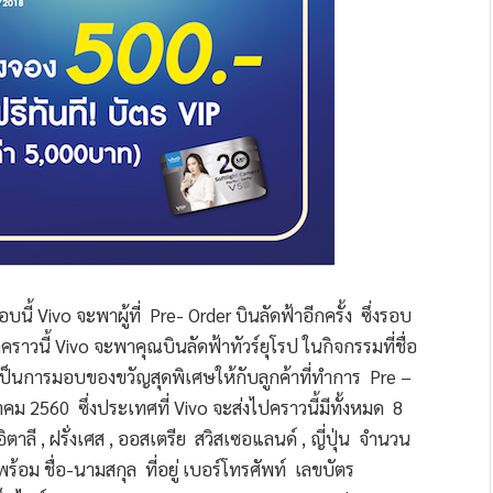
นี้ Vivo จะพาผู้ที่ Pre- Order บินลัดฟ้าอีกครั้ง ซึ่งรอบ
คราวนี้ Vivo จะพาคุณบินลัดฟ้าทัวร์ยุโรป ในกิจกรรมที่ชื่อ
ป็นการมอบของขวัญสุดพิเศษให้กับลูกค้าที่ทำการ Pre –
าคม 2560 ซึ่งประเทศที่ Vivo จะส่งไปคราวนี้มีทั้งหมด 8
ิตาลี , ฝรั่งเศส , ออสเตรีย สวิสเซอแลนด์ , ญี่ปุ่น จำนวน
ร้อม ชื่อ-นามสกุล ที่อยู่ เบอร์โทรศัพท์ เลขบัตร