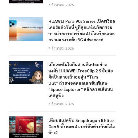
7 สิงหาคม 2026
HUAWEI Pura 90s Series เปิดพรีออ
เดอร์แล้ววันนี้ ชูที่สุดแห่งนวัตกรรม
การถ่ายภาพ พร้อม AI อัจฉริยะและ
ความแรงระดับ 5G Advanced
7 สิงหาคม 2026
เมื่อเทคโนโลยีผสานศิลปะอย่าง
ลงตัว! HUAWEI FreeClip 2 S จับมือ
ศิลปินลายเส้นอบอุ่น “Tum
Ulit” ถ่ายทอดคอลเลกชันพิเศษ
“Space Explorer” สลักลายเส้นบน
เคสหูฟัง
7 สิงหาคม 2026
เทียบสเปคชิป Snapdragon 8 Elite
Gen 5 ทั้งหมด 4 เวอร์ชั่นต่างกันยังไง
บ้าง?