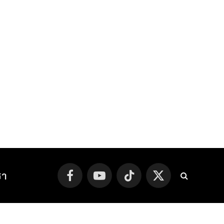
รา
Facebook
YouTube
TikTok
X
(Twitter)