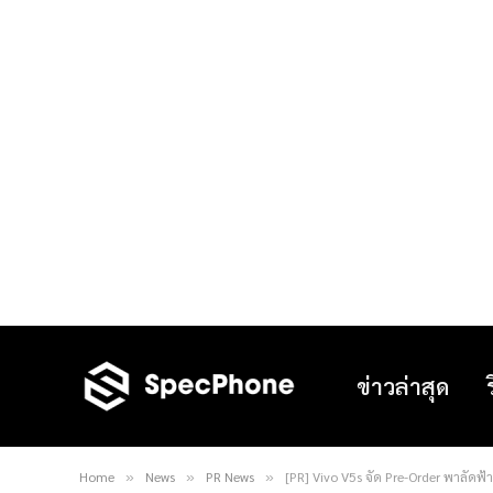
ข่าวล่าสุด
Home
News
PR News
[PR] Vivo V5s จัด Pre-Order พาลัดฟ
»
»
»