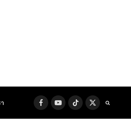
รา
Facebook
YouTube
TikTok
X
(Twitter)