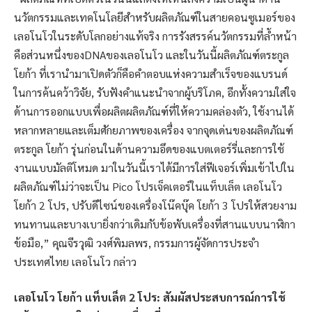
นวัตกรรมและเทคโนโลยีสำหรับผลิตภัณฑ์ในสายคอนซูเมอร์ของ
เลอโนโวในระดับโลกอย่างแท้จริง การรังสรรค์นวัตกรรมที่ล้ำหน้า
คือส่วนหนึ่งของDNAของเลอโนโว และในวันนี้ผลิตภัณฑ์ตระกูล
โยก้า ที่เรานำมาเปิดตัวก็คือคำตอบแห่งความสำเร็จของแบรนด์
ในการค้นคว้าวิจัย, รับฟังคำแนะนำจากผู้บริโภค, อีกทั้งความใส่ใจ
ด้านการออกแบบเพื่อผลิตผลิตภัณฑ์ที่ให้ความคล่องตัว, ใช้งานได้
หลากหลายและเต็มศักยภาพของเครื่อง จากจุดเด่นของผลิตภัณฑ์
ตระกูล โยก้า รุ่นก่อนในด้านความอึดของแบตเตอร์รี่และการใช้
งานแบบมัลติโหมด มาในวันนี้เราได้มีการใส่ฟีเจอร์เพิ่มเข้าไปใน
ผลิตภัณฑ์ไม่ว่าจะเป็น Pico โปรเจ็คเตอร์ในแท็บเล็ต เลอโนโว
โยก้า 2 โปร, ปรับดีไซน์ของเครื่องโน๊คบุ๊ค โยก้า 3 โปรให้สวยงาม
ทนทานและบางเบายิ่งกว่าเดิมกับข้อพับเครื่องที่สานแบบนาฬิกา
ข้อมือ,” คุณจีรวุฒิ วงศ์พิมลพร, กรรมการผู้จัดการประจำ
ประเทศไทย เลอโนโว กล่าว
เลอโนโว โยก้า แท็บเล็ต 2 โปร
: สัมผัสประสบการณ์การใช้