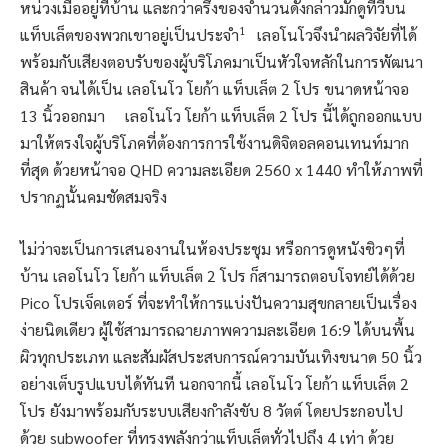
หน่วงเมื่ออยู่ที่บ้าน และกว่าครึ่งของจำนวนดังกล่าวมักดูทีวีบน
1
แท็บเล็ตของพวกเขาอยู่เป็นประจำ
เลอโนโวจึงนำผลวิจัยที่ได้
พร้อมกับเสียงตอบรับของผู้บริโภคมาเป็นหัวใจหลักในการพัฒนา
สินค้า จนได้เป็น เลอโนโว โยก้า แท็บเล็ต 2 โปร ขนาดหน้าจอ
13 นิ้วออกมา เลอโนโว โยก้า แท็บเล็ต 2 โปร นี้ได้ถูกออกแบบ
มาให้ตรงใจผู้บริโภคที่ต้องการการใช้งานดิจิตอลคอนเทนท์มาก
ที่สุด ด้วยหน้าจอ QHD ความละเอียด 2560 x 1440 ทำให้ภาพที่
ปรากฏนั้นคมชัดสมจริง
ไม่ว่าจะเป็นการเสนองานในห้องประชุม หรือการดูหนังชิวๆที่
บ้าน เลอโนโว โยก้า แท็บเล็ต 2 โปร ก็สามารถตอบโจทย์ได้ด้วย
Pico โปรเจ็คเตอร์ ที่จะทำให้การแบ่งปันความสุขกลายเป็นเรื่อง
ง่ายนิดเดียว ผู้ใช้สามารถฉายภาพความละเอียด 16:9 ได้บนพื้น
ผิวทุกประเภท และสัมผัสประสบการณ์ความบันเทิงขนาด 50 นิ้ว
อย่างเต็บรูปแบบได้ทันที นอกจากนี้ เลอโนโว โยก้า แท็บเล็ต 2
โปร ยังมาพร้อมกับระบบเสียงกำลังขับ 8 วัตต์ โดยประกอบไป
ด้วย subwoofer ที่ทรงพลังกว่าแท็บเล็ตทั่วไปถึง 4 เท่า ด้วย