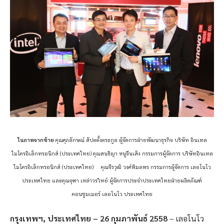
ในภาพจากซ้าย
คุณศุภลักษณ์ สัปตตั้งตระกูล ผู้จัดการฝ่ายพัฒนาธุรกิจ บริษัท อินเทล
ไมโครอิเล็กทรอนิกส์ (ประเทศไทย) คุณสนธิญา หนูจีนเส้ง กรรมการผู้จัดการ บริษัทอินเทล
ไมโครอิเล็กทรอนิกส์ (ประเทศไทย) คุณจีรวุฒิ วงศ์พิมลพร กรรมการผู้จัดการ เลอโนโว
ประเทศไทย และคุณจุฑา เหล่าวรวิทย์ ผู้จัดการประจำประเทศไทยฝ่ายผลิตภัณฑ์
คอนซูมเมอร์ เลอโนโว ประเทศไทย
กรุงเทพฯ, ประเทศไทย – 26 กุมภาพันธ์ 2558
– เลอโนโว