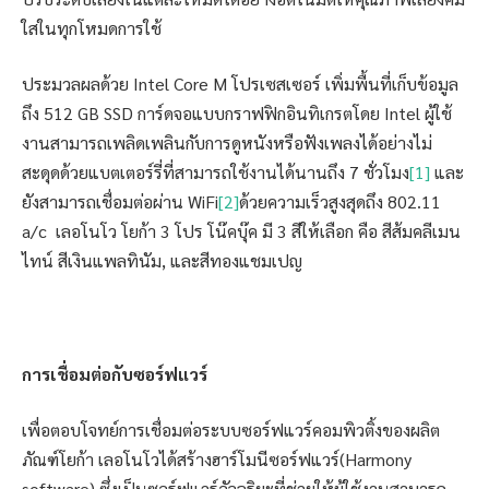
ใสในทุกโหมดการใช้
ประมวลผลด้วย Intel Core M โปรเซสเซอร์ เพิ่มพื้นที่เก็บข้อมูล
ถึง 512 GB SSD การ์ดจอแบบกราฟฟิกอินทิเกรตโดย Intel ผู้ใช้
งานสามารถเพลิดเพลินกับการดูหนังหรือฟังเพลงได้อย่างไม่
สะดุดด้วยแบตเตอร์รี่ที่สามารถใช้งานได้นานถึง 7 ชั่วโมง
[1]
และ
ยังสามารถเชื่อมต่อผ่าน WiFi
[2]
ด้วยความเร็วสูงสุดถึง 802.11
a/c เลอโนโว โยก้า 3 โปร โน๊คบุ๊ค มี 3 สีให้เลือก คือ สีส้มคลีเมน
ไทน์ สีเงินแพลทินัม, และสีทองแชมเปญ
การเชื่อมต่อกับซอร์ฟแวร์
เพื่อตอบโจทย์การเชื่อมต่อระบบซอร์ฟแวร์คอมพิวติ้งของผลิต
ภัณฑ์โยก้า เลอโนโวได้สร้างฮาร์โมนีซอร์ฟแวร์(Harmony
software) ซึ่งเป็นซอร์ฟแวร์อัจฉริยะที่ช่วยให้ผู้ใช้งานสามารถ