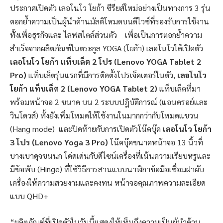
ประกาศเปิดตัว เลอโนโว โยก้า ซีรียส์ใหม่อย่างเป็นทางการ 3 รุ่น
ตอกย้ำความเป็นผู้นำด้านมัลติโหมดบนดีไวซ์ที่รองรับการใช้งาน
ทั้งเพื่อธุรกิจและ ไลฟสไตล์ส่วนตัว เพื่อเป็นการตอกย้ำความ
สำเร็จจากผลิตภัณฑ์ในตระกูล YOGA (โยก้า) เลอโนโวได้เปิดตัว
เลอโนโว โยก้า แท็บเล็ต 2 โปร (
Lenovo YOGA Tablet 2
Pro)
แท็บเล็ตรุ่นแรกที่มีการติดตั้งโปรเจ็คเตอร์ในตัว,
เลอโนโว
โยก้า แท็บเล็ต 2
(Lenovo YOGA Tablet 2)
แท็บเล็ตที่มา
พร้อมหน้าจอ 2 ขนาด บน 2 ระบบปฎิบัติการณ์ (แอนดรอย์และ
วินโดวส์) ทั้งยังเพิ่มโหมดให้ใช้งานในมากกว่ากับโหมดแขวน
(Hang mode) และปิดท้ายกับการเปิดตัวโน๊คบุ๊ค
เลอโนโว โยก้า
3 โปร
(Lenovo Yoga 3 Pro)
โน๊คบุ๊คขนาดหน้าจอ 13 นิ้วที่
บางเบาดุจขนนก โด่ดเด่นกับดีไซน์เครื่องที่เน้นความเรียบหรูและ
มีข้อพับ (Hinge) ที่ใช้วิธีการสานแบบนาฬิกาข้อมือเชื่อมฝาผับ
เครื่องให้ความสวยงามและคงทน หน้าจอคุณภาพความละเอียด
แบบ QHD+
“ผลิตภัณฑ์ที่เปิดตัวในวันนี้แสดงให้เห็นถึงความเป็นผู้นำด้าน