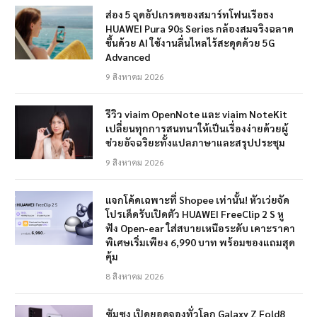
ส่อง 5 จุดอัปเกรดของสมาร์ทโฟนเรือธง
HUAWEI Pura 90s Series กล้องสมจริงฉลาด
ขึ้นด้วย AI ใช้งานลื่นไหลไร้สะดุดด้วย 5G
Advanced
9 สิงหาคม 2026
รีวิว viaim OpenNote และ viaim NoteKit
เปลี่ยนทุกการสนทนาให้เป็นเรื่องง่ายด้วยผู้
ช่วยอัจฉริยะทั้งแปลภาษาและสรุปประชุม
9 สิงหาคม 2026
แจกโค้ดเฉพาะที่ Shopee เท่านั้น! หัวเว่ยจัด
โปรเด็ดรับเปิดตัว HUAWEI FreeClip 2 S หู
ฟัง Open-ear ใส่สบายเหนือระดับ เคาะราคา
พิเศษเริ่มเพียง 6,990 บาท พร้อมของแถมสุด
คุ้ม
8 สิงหาคม 2026
ซัมซุง เปิดยอดจองทั่วโลก Galaxy Z Fold8