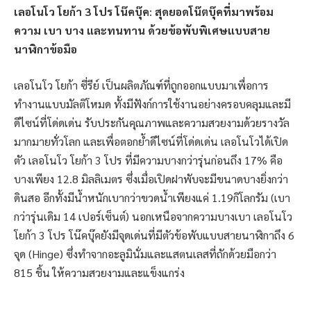
เลอโนโว โยก้า 3 โปร
โน๊คบุ๊ค
:
สุดยอดโน๊ตบุ๊คที่มาพร้อม
ความ เบา บาง และทนทาน ด้วยข้อพับพิเศษแบบสาย
นาฬิกาข้อมือ
เลอโนโว โยก้า ซี่รีย์ เป็นผลิตภัณฑ์ที่ถูกออกแบบมาเพื่อการ
ทำงานแบบมัลติโหมด ทั้งมีฟังก์การใช้งานอย่างครอบคลุมและมี
ดีไซน์ที่โด่ดเด่น รับประกันคุณภาพและความสวยงามด้วยรางวัล
มากมายทั่วโลก และเพื่อตอกย้ำดีไซน์ที่โด่ดเด่น เลอโนโวได้เปิด
ตัว เลอโนโว โยก้า 3 โปร ที่มีความบางกว่ารุ่นก่อนถึง 17% คือ
บางเพียง 12.8 มิลลิเมตร ซึ่งเมื่อเปิดฝาพับจะมีขนาดบางยิ่งกว่า
ดินสอ อีกทั้งมีน้ำหนักเบากว่าขวดน้ำเพียงแค่ 1.19กิโลกรัม (เบา
กว่ารุ่นเดิม 14 เปอร์เซ็นต์) นอกเหนือจากความบางเบา เลอโนโว
โยก้า 3 โปร โน๊คบุ๊คยังมีจุดเด่นที่มีตัวข้อพับแบบสายนาฬิกาถึง 6
จุด (Hinge) ซึ่งทำจากอะลูมินั่มและแสตนเลสที่ถักด้วยมือกว่า
815 ชิ้น ให้ความสวยงามและแข็งแกร่ง