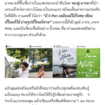
มากมายที่ขึ้นชื่อว่าเป็นแฟนNoteนำทีมโดย
ชมพู่ อารยา
ที่นำ
เทรนด์โชว์พาวชาวโน้ตมาเป็นคนแรก พร้อมทั้งเล่าความประทับ
ใจที่มีกับ กาแลคซี่ โน้ตว่า
“มี
S Pen เหมือนมีไม้วิเศษ เขียน
ที่ไหนก็ได้ ถ่ายรูปที่ไหนก็สวย”
นอกจากนี้ยังมี ตุลย์ ภากร, เกรท
สพล, และนักเขียนชื่อดังอย่าง นิ้วกลม ที่มาร่วมแสดงพลังผ่าน
ทาง Instagram ส่วนตัวด้วย
แล้วคุณล่ะพร้อมหรือยังที่จะมาร่วมกันปลุกพลังแฟนพันธุ์
แท้Galaxy Noteให้ชาวโลกได้รับรู้!เพียงถ่ายภาพคู่กับ S-
Penในแบบของคุณ แล้วเขียนหรือพิมพ์ข้อความ“I am Note