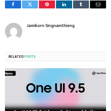
Facebook
Twitter
Pinterest
LinkedIn
Tumblr
Email
Jamikorn Singnamthieng
RELATED
POSTS