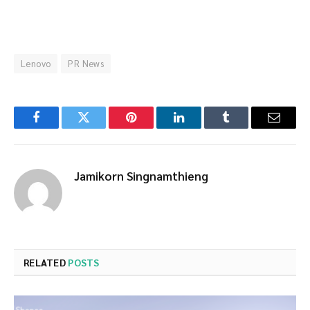
Lenovo
PR News
Facebook
Twitter
Pinterest
LinkedIn
Tumblr
Email
Jamikorn Singnamthieng
RELATED
POSTS