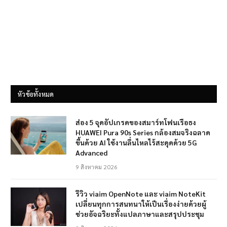
หัวข้อทั้งหมด
ส่อง 5 จุดอัปเกรดของสมาร์ทโฟนเรือธง
HUAWEI Pura 90s Series กล้องสมจริงฉลาด
ขึ้นด้วย AI ใช้งานลื่นไหลไร้สะดุดด้วย 5G
Advanced
9 สิงหาคม 2026
รีวิว viaim OpenNote และ viaim NoteKit
เปลี่ยนทุกการสนทนาให้เป็นเรื่องง่ายด้วยผู้
ช่วยอัจฉริยะทั้งแปลภาษาและสรุปประชุม