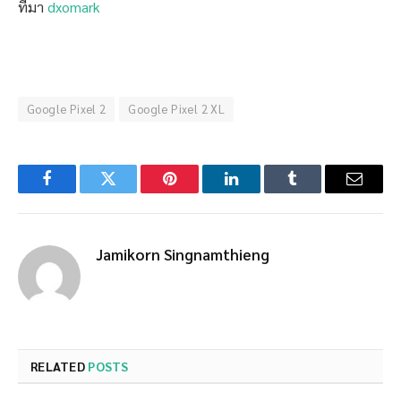
ที่มา
dxomark
Google Pixel 2
Google Pixel 2 XL
Facebook
Twitter
Pinterest
LinkedIn
Tumblr
Email
Jamikorn Singnamthieng
RELATED
POSTS