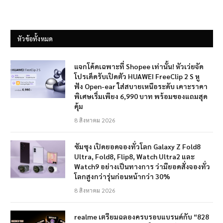
หัวข้อทั้งหมด
แจกโค้ดเฉพาะที่ Shopee เท่านั้น! หัวเว่ยจัด
โปรเด็ดรับเปิดตัว HUAWEI FreeClip 2 S หู
ฟัง Open-ear ใส่สบายเหนือระดับ เคาะราคา
พิเศษเริ่มเพียง 6,990 บาท พร้อมของแถมสุด
คุ้ม
8 สิงหาคม 2026
ซัมซุง เปิดยอดจองทั่วโลก Galaxy Z Fold8
Ultra, Fold8, Flip8, Watch Ultra2 และ
Watch9 อย่างเป็นทางการ ว่ามียอดสั่งจองทั่ว
โลกสูงกว่ารุ่นก่อนหน้ากว่า 30%
8 สิงหาคม 2026
realme เตรียมฉลองครบรอบแบรนด์กับ “828