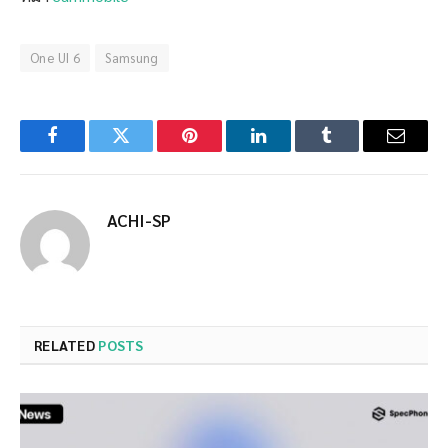
One UI 6
Samsung
Facebook
Twitter
Pinterest
LinkedIn
Tumblr
Email
ACHI-SP
RELATED
POSTS