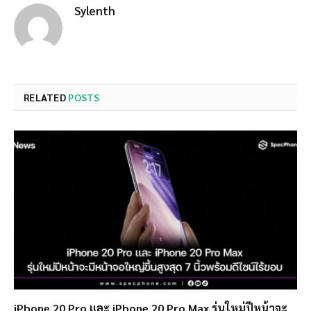
Sylenth
RELATED
POSTS
iPhone 20 Pro และ iPhone 20 Pro Max รุ่นใหม่ปีหน้าจะ