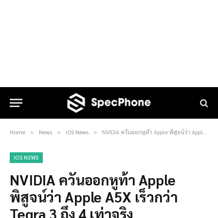
Home
News
iOS News
NVIDIA ควันออกหูท้า Apple พิสูจน์ว่า Apple A5X เร็วกว่า Tegra 3 ถึง 4 เท่าจริง
»
»
»
IOS NEWS
NVIDIA ควันออกหูท้า Apple
พิสูจน์ว่า Apple A5X เร็วกว่า
Tegra 3 ถึง 4 เท่าจริง