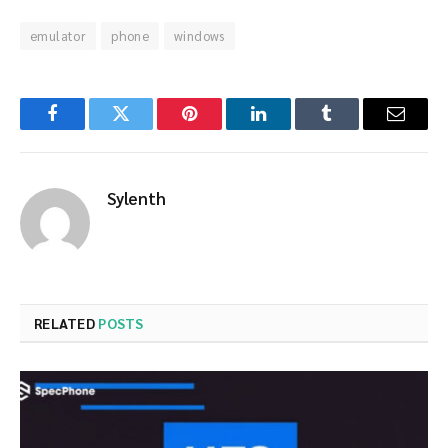
emulator
phone
windows
Facebook
Twitter
Pinterest
LinkedIn
Tumblr
Email
Sylenth
RELATED
POSTS