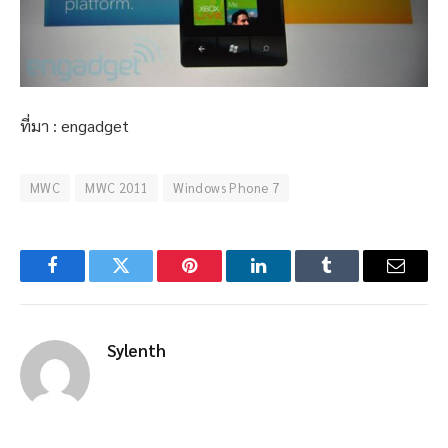
ที่มา : engadget
MWC
MWC 2011
Windows Phone 7
Facebook
Twitter
Pinterest
LinkedIn
Tumblr
Email
Sylenth