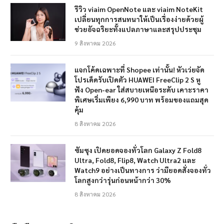
รีวิว viaim OpenNote และ viaim NoteKit
เปลี่ยนทุกการสนทนาให้เป็นเรื่องง่ายด้วยผู้
ช่วยอัจฉริยะทั้งแปลภาษาและสรุปประชุม
9 สิงหาคม 2026
แจกโค้ดเฉพาะที่ Shopee เท่านั้น! หัวเว่ยจัด
โปรเด็ดรับเปิดตัว HUAWEI FreeClip 2 S หู
ฟัง Open-ear ใส่สบายเหนือระดับ เคาะราคา
พิเศษเริ่มเพียง 6,990 บาท พร้อมของแถมสุด
คุ้ม
8 สิงหาคม 2026
ซัมซุง เปิดยอดจองทั่วโลก Galaxy Z Fold8
Ultra, Fold8, Flip8, Watch Ultra2 และ
Watch9 อย่างเป็นทางการ ว่ามียอดสั่งจองทั่ว
โลกสูงกว่ารุ่นก่อนหน้ากว่า 30%
8 สิงหาคม 2026