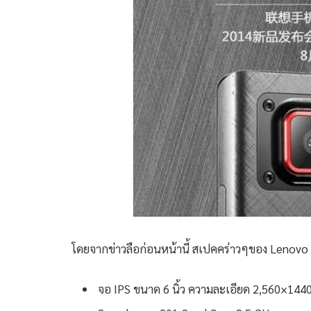
โดยจากข่าวลือก่อนหน้านี้ สเปคคร่าวๆของ Lenovo K
จอ IPS ขนาด 6 นิ้ว ความละเอียด 2,560×144