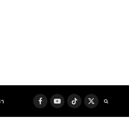
รา
Facebook
YouTube
TikTok
X
(Twitter)