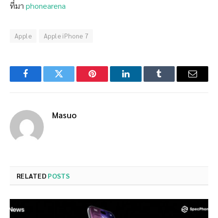
ที่มา
phonearena
Apple
Apple iPhone 7
Facebook
Twitter
Pinterest
LinkedIn
Tumblr
Email
Masuo
RELATED
POSTS