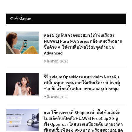
หัวข้อทั้งหมด
ส่อง 5 จุดอัปเกรดของสมาร์ทโฟนเรือธง
HUAWEI Pura 90s Series กล้องสมจริงฉลาด
ขึ้นด้วย AI ใช้งานลื่นไหลไร้สะดุดด้วย 5G
Advanced
9 สิงหาคม 2026
รีวิว viaim OpenNote และ viaim NoteKit
เปลี่ยนทุกการสนทนาให้เป็นเรื่องง่ายด้วยผู้
ช่วยอัจฉริยะทั้งแปลภาษาและสรุปประชุม
9 สิงหาคม 2026
แจกโค้ดเฉพาะที่ Shopee เท่านั้น! หัวเว่ยจัด
โปรเด็ดรับเปิดตัว HUAWEI FreeClip 2 S หู
ฟัง Open-ear ใส่สบายเหนือระดับ เคาะราคา
พิเศษเริ่มเพียง 6,990 บาท พร้อมของแถมสุด