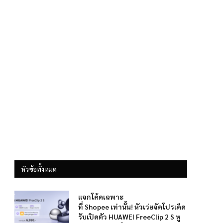
หัวข้อทั้งหมด
แจกโค้ดเฉพาะ
ที่ Shopee เท่านั้น! หัวเว่ยจัดโปรเด็ด
รับเปิดตัว HUAWEI FreeClip 2 S หู