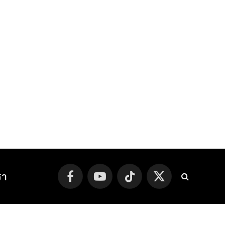
รา
Facebook
YouTube
TikTok
X
(Twitter)