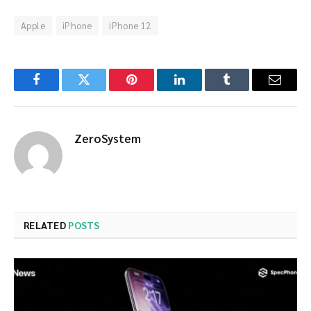
Apple
iPhone
iPhone 12
Facebook
Twitter
Pinterest
LinkedIn
Tumblr
Email
ZeroSystem
RELATED
POSTS