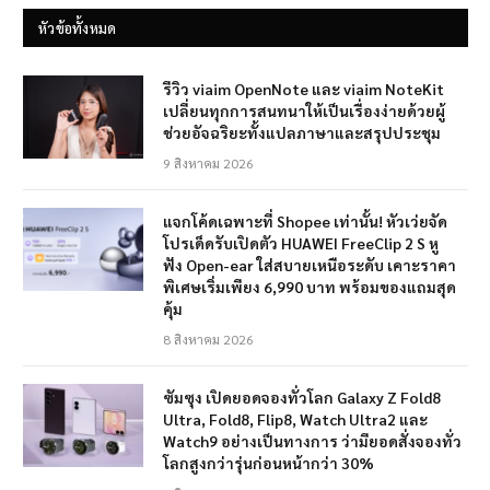
หัวข้อทั้งหมด
รีวิว viaim OpenNote และ viaim NoteKit
เปลี่ยนทุกการสนทนาให้เป็นเรื่องง่ายด้วยผู้
ช่วยอัจฉริยะทั้งแปลภาษาและสรุปประชุม
9 สิงหาคม 2026
แจกโค้ดเฉพาะที่ Shopee เท่านั้น! หัวเว่ยจัด
โปรเด็ดรับเปิดตัว HUAWEI FreeClip 2 S หู
ฟัง Open-ear ใส่สบายเหนือระดับ เคาะราคา
พิเศษเริ่มเพียง 6,990 บาท พร้อมของแถมสุด
คุ้ม
8 สิงหาคม 2026
ซัมซุง เปิดยอดจองทั่วโลก Galaxy Z Fold8
Ultra, Fold8, Flip8, Watch Ultra2 และ
Watch9 อย่างเป็นทางการ ว่ามียอดสั่งจองทั่ว
โลกสูงกว่ารุ่นก่อนหน้ากว่า 30%