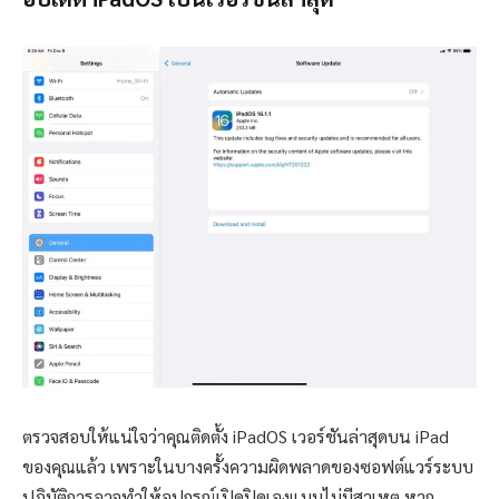
ตรวจสอบให้แน่ใจว่าคุณติดตั้ง iPadOS เวอร์ชันล่าสุดบน iPad
ของคุณแล้ว เพราะในบางครั้งความผิดพลาดของซอฟต์แวร์ระบบ
ปฎิบัติการอาจทำให้อุปกรณ์เปิดปิดเองแบบไม่มีสาเหตุ หาก