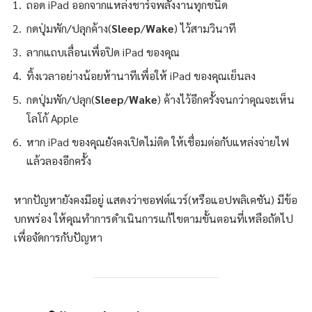
ถอด iPad ออกจากแหล่งชาร์จพลังงานทุกชนิด
กดปุ่มพัก/ปลุกค้าง(
Sleep
/
Wake
) ไว้สามวินาที
ลากแถบเลื่อนเพื่อปิด iPad ของคุณ
ทิ้งเวลาอย่างน้อยห้านาทีเพื่อให้ iPad ของคุณเย็นลง
กดปุ่มพัก/ปลุก(
Sleep
/
Wake
) ค้างไว้อีกครั้งจนกว่าคุณจะเห็น
โลโก้ Apple
หาก iPad ของคุณยังคงเปิดไม่ติด ให้เชื่อมต่อกับแหล่งจ่ายไฟ
แล้วลองอีกครั้ง
หากปัญหายังคงมีอยู่ แสดงว่าซอฟต์แวร์(หรือแอปพลิเคชัน) มีข้อ
บกพร่อง ให้คุณทำการดำเนินการแก้ไขตามขั้นตอนที่เหลือถัดไป
เพื่อจัดการกับปัญหา