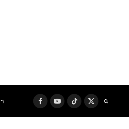
รา
Facebook
YouTube
TikTok
X
(Twitter)