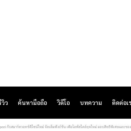
รีวิว
ค้นหามือถือ
วิดีโอ
บทความ
ติดต่อเ
e! กับสมาร์ทวอทช์ดีไซน์ใหม่ จัดเต็มฟังก์ชัน เพื่อไลฟ์สไตล์ยุคใหม่ มอบสิทธิพิเศษและ