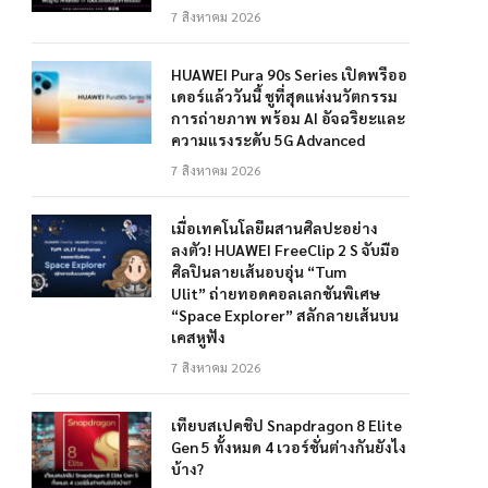
7 สิงหาคม 2026
HUAWEI Pura 90s Series เปิดพรีออ
เดอร์แล้ววันนี้ ชูที่สุดแห่งนวัตกรรม
การถ่ายภาพ พร้อม AI อัจฉริยะและ
ความแรงระดับ 5G Advanced
7 สิงหาคม 2026
เมื่อเทคโนโลยีผสานศิลปะอย่าง
ลงตัว! HUAWEI FreeClip 2 S จับมือ
ศิลปินลายเส้นอบอุ่น “Tum
Ulit” ถ่ายทอดคอลเลกชันพิเศษ
“Space Explorer” สลักลายเส้นบน
เคสหูฟัง
7 สิงหาคม 2026
เทียบสเปคชิป Snapdragon 8 Elite
Gen 5 ทั้งหมด 4 เวอร์ชั่นต่างกันยังไง
บ้าง?