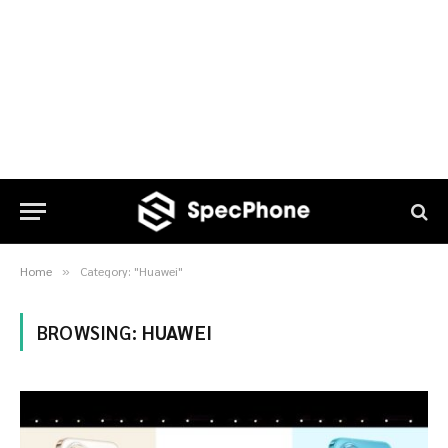
Home
Category: "Huawei"
»
BROWSING:
HUAWEI