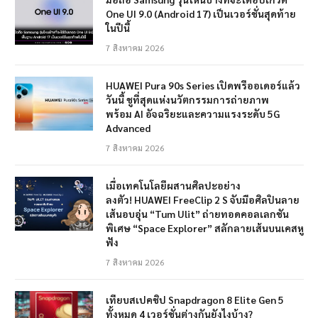
One UI 9.0 (Android 17) เป็นเวอร์ชั่นสุดท้าย
ในปีนี้
7 สิงหาคม 2026
HUAWEI Pura 90s Series เปิดพรีออเดอร์แล้ว
วันนี้ ชูที่สุดแห่งนวัตกรรมการถ่ายภาพ
พร้อม AI อัจฉริยะและความแรงระดับ 5G
Advanced
7 สิงหาคม 2026
เมื่อเทคโนโลยีผสานศิลปะอย่าง
ลงตัว! HUAWEI FreeClip 2 S จับมือศิลปินลาย
เส้นอบอุ่น “Tum Ulit” ถ่ายทอดคอลเลกชัน
พิเศษ “Space Explorer” สลักลายเส้นบนเคสหู
ฟัง
7 สิงหาคม 2026
เทียบสเปคชิป Snapdragon 8 Elite Gen 5
ทั้งหมด 4 เวอร์ชั่นต่างกันยังไงบ้าง?