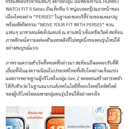
กระแสตอบรับจากแฟนๆ อย่างอบอุ่น ไม่เพียงเท่านั้น HUAWEI
WATCH FIT 5 Series ยังแท็กทีม 5 หนุ่มบอยกรุ๊ปแถวหน้าของ
เมืองไทยอย่าง “PERSES” ในฐานะเซเลบริตี้ร่วมของแคมเปญ
พร้อมจัดกิจกรรม “MOVE YOUR FIT WITH PERSES” ชวน
แฟนๆ มาชาเลนจ์สเต็ปแดนซ์ ณ ลานหน้าเซ็นทรัลเวิลด์ สะท้อน
ภาพลักษณ์ความคล่องตัวและพลังที่ไม่หยุดนิ่งของคนรุ่นใหม่ได้
อย่างสมบูรณ์แบบ
ภาพรวมความสำเร็จทั้งหมดที่กล่าวมา สะท้อนถึงผลตอบรับที่ดี
เยี่ยมทั้งในแง่ความนิยมในประเทศไทยที่เติบโตอย่างแข็งแกร่ง
และการขยายฐานผู้บริโภคในกลุ่ม Gen Z ตลอดจนสร้างการจดจำ
ให้กับหัวเว่ย ในฐานะแบรนด์เทคโนโลยีที่ตอบโจทย์ไลฟ์สไตล์
ของผู้บริโภคโดยเฉพาะกลุ่มคนรุ่นใหม่ได้อย่างตรงใจ