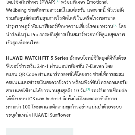
[1]
โดยใช้คลื่นชีพจร (PWAP)
พร้อมฟีเจอร์ Emotional
Wellbeing ช่วยติดตามอารมณ์ในแต่ละวัน นอกจากนี้ หัวเว่ยยัง
ร่วมกับศูนย์ส่งเสริมสุขภาพไวทัลไลฟ์ ในเครือโรงพยาบาล
[2]
บำรุงราษฎร์ พัฒนาฟีเจอร์ศึกษาความเสี่ยงโรคเบาหวาน
โดย
นำร่องในรุ่น Pro ยกระดับสู่การเป็นสมาร์ทวอทช์ที่ดูแลสุขภาพ
เชิงรุกเพื่อคนไทย
HUAWEI WATCH FIT 5 Series
ยังตอบโจทย์ชีวิตยุคดิจิทัลด้วย
ฟีเจอร์ชำระเงิน 2-in-1 ผ่านแอปพลิเคชัน 7-Eleven โดย
สแกน QR Code ผ่านสมาร์ทวอทช์ได้โดยตรง ช่วยให้การสะสม
คะแนนและชำระเงินสะดวกยิ่งกว่า พร้อมฟังก์ชันโทรออกและรับ
[3]
สาย และใช้งานได้ยาวนานสูงสุดถึง 10 วัน
รองรับการเชื่อมต่อ
ได้ทั้งระบบ iOS และ Android อีกทั้งยังมีโหมดออกกำลังกาย
มากกว่า 100 โหมด และติดตามทุกก้าวอย่างแม่นยำด้วยระบบ
ระบุตำแหน่ง HUAWEI Sunflower