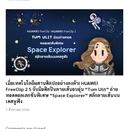
เมื่อเทคโนโลยีผสานศิลปะอย่างลงตัว! HUAWEI
FreeClip 2 S จับมือศิลปินลายเส้นอบอุ่น “Tum Ulit” ถ่าย
ทอดคอลเลกชันพิเศษ “Space Explorer” สลักลายเส้นบน
เคสหูฟัง
7 สิงหาคม 2026
Comments are closed.