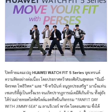
ปิดท้ายแคมเปญ
HUAWEI WATCH FIT 5 Series
จุดเทรนด์
ความฟิตอย่างต่อเนื่อง โดยประกาศคว้าสองศิลปินสุดฮอต “จิมมี่-
จิตรพล โพธิวิหค” และ “ซี-ทวินันท์ อนุกูลประเสริฐ” มานั่งแท่น
เซเลบริตี้คู่เป็นครั้งแรก จนเกิดปรากฏการณ์เคมีดีเกินต้าน ทั้งคู่ยัง
ได้ร่วมถ่ายทอดไลฟ์สไตล์แอคทีฟในกิจกรรม “FANFIT DAY
WITH JIMMY-SEA” ณ ลานริเวอร์ พาร์ค ไอคอนสยาม ซึ่งได้