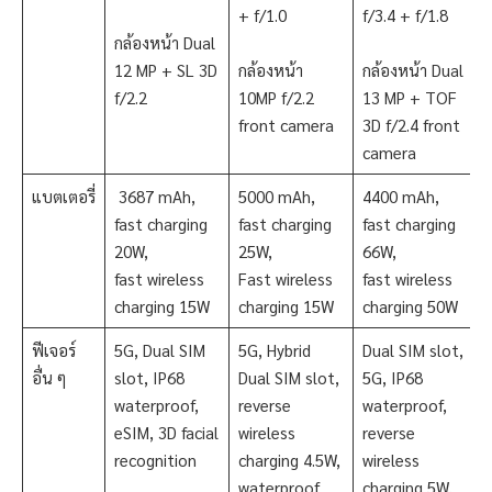
+ f/1.0
f/3.4 + f/1.8
กล้องหน้า Dual
12 MP + SL 3D
กล้องหน้า
กล้องหน้า Dual
f/2.2
10MP f/2.2
13 MP + TOF
front camera
3D f/2.4 front
camera
แบตเตอรี่
3687 mAh,
5000 mAh,
4400 mAh,
fast charging
fast charging
fast charging
20W,
25W,
66W,
fast wireless
Fast wireless
fast wireless
charging 15W
charging 15W
charging 50W
ฟีเจอร์
5G, Dual SIM
5G, Hybrid
Dual SIM slot,
อื่น ๆ
slot, IP68
Dual SIM slot,
5G, IP68
waterproof,
reverse
waterproof,
eSIM, 3D facial
wireless
reverse
recognition
charging 4.5W,
wireless
waterproof
charging 5W,