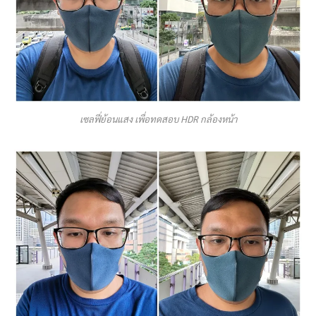
เซลฟี่ย้อนแสง เพื่อทดสอบ HDR กล้องหน้า