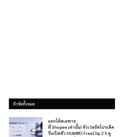
หัวข้อทั้งหมด
แจกโค้ดเฉพาะ
ที่ Shopee เท่านั้น! หัวเว่ยจัดโปรเด็ด
รับเปิดตัว HUAWEI FreeClip 2 S หู