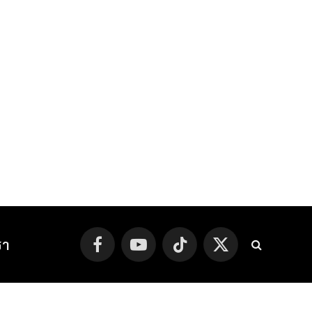
รา
Facebook
YouTube
TikTok
X
(Twitter)