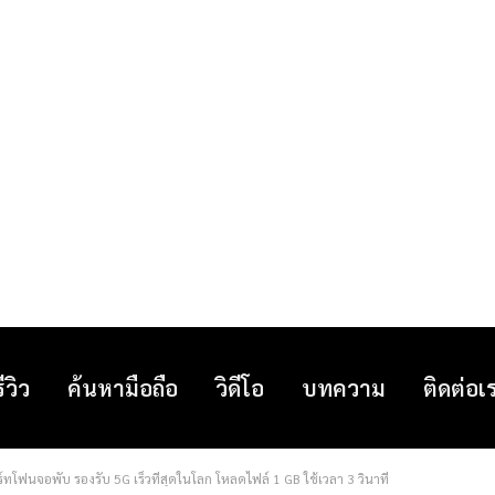
รีวิว
ค้นหามือถือ
วิดีโอ
บทความ
ติดต่อเ
์ทโฟนจอพับ รองรับ 5G เร็วที่สุดในโลก โหลดไฟล์ 1 GB ใช้เวลา 3 วินาที