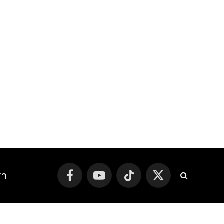
รา
Facebook
YouTube
TikTok
X
(Twitter)