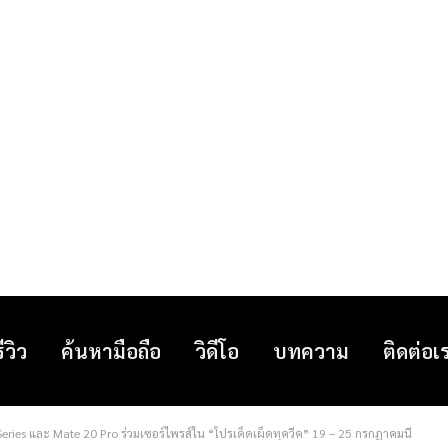
รีวิว
ค้นหามือถือ
วิดีโอ
บทความ
ติดต่อเ
ies และ Mate 20 Pro ร่วมเซอร์ไพรส์ใน “โปรเด็ดเผ็ดทุควีค” 19 – 25 กรกฏาคมนี้