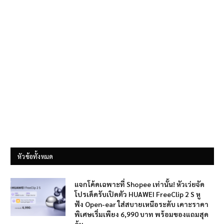
หัวข้อทั้งหมด
แจกโค้ดเฉพาะที่ Shopee เท่านั้น! หัวเว่ยจัด
โปรเด็ดรับเปิดตัว HUAWEI FreeClip 2 S หู
ฟัง Open-ear ใส่สบายเหนือระดับ เคาะราคา
พิเศษเริ่มเพียง 6,990 บาท พร้อมของแถมสุด
คุ้ม