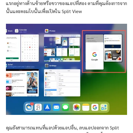
แรกอยู่ทางด้านซ้ายหรือขวาของแอปที่สอง ตามที่คุณต้องการจาก
นั้นแตะคอมโบนั้นเพื่อเปิดใน Split View
คุณยังสามารถแทนที่แอปด้วยแอปอื่น, ลบแอปออกจาก Split