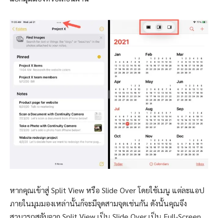
หากคุณเข้าสู่ Split View หรือ Slide Over โดยใช้เมนู แต่ละแอป
ภายในมุมมองเหล่านั้นก็จะมีจุดสามจุดเช่นกัน ดังนั้นคุณจึง
สามารถสลับจาก Split View เป็น Slide Over เป็น Full-Screen