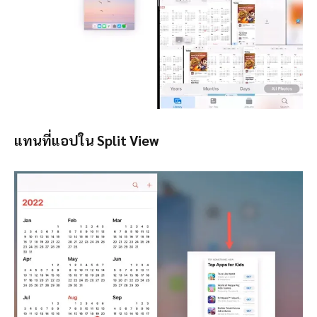
แทนที่แอปใน Split View