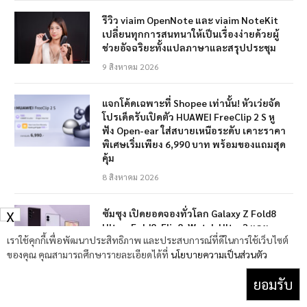
รีวิว viaim OpenNote และ viaim NoteKit
เปลี่ยนทุกการสนทนาให้เป็นเรื่องง่ายด้วยผู้
ช่วยอัจฉริยะทั้งแปลภาษาและสรุปประชุม
9 สิงหาคม 2026
แจกโค้ดเฉพาะที่ Shopee เท่านั้น! หัวเว่ยจัด
โปรเด็ดรับเปิดตัว HUAWEI FreeClip 2 S หู
ฟัง Open-ear ใส่สบายเหนือระดับ เคาะราคา
พิเศษเริ่มเพียง 6,990 บาท พร้อมของแถมสุด
คุ้ม
8 สิงหาคม 2026
ซัมซุง เปิดยอดจองทั่วโลก Galaxy Z Fold8
X
Ultra, Fold8, Flip8, Watch Ultra2 และ
เราใช้คุกกี้เพื่อพัฒนาประสิทธิภาพ และประสบการณ์ที่ดีในการใช้เว็บไซต์
Watch9 อย่างเป็นทางการ ว่ามียอดสั่งจองทั่ว
ของคุณ คุณสามารถศึกษารายละเอียดได้ที่
โลกสูงกว่ารุ่นก่อนหน้ากว่า 30%
นโยบายความเป็นส่วนตัว
8 สิงหาคม 2026
ยอมรับ