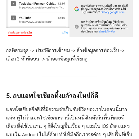
กดที่สามจุด -> ประวัติการเข้าชม -> ล้างข้อมูลการท่องเว็บ ->
เลือก 3 หัวข้อบน -> นำออกข้อมูลที่เรียกดู
5. ลบแอพโซเชียลทิ้งแล้วลงใหม่ก็ดี
แอพโซเชียลคือสิง่ที่มีความจำเป็นกับชีวิตของเราในตอนนี้มาก
แต่หารู้ไม่ว่่าแอพโซเชียลเหล่านี้เป็นหนึ่งในตัวกินพื้นที่เลยที
เดียว ยิ่งใช้ไปนาน ๆ ก็ยิ่งใหญ่ขึ้นเรื่อย ๆ แถมใน iOS ยังลบแคช
แบบใน Android ไม่ได้ด้วย ทำให้มือถือเราจะค่อย ๆ เสียพื้นที่เก็บ