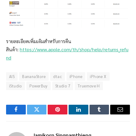
รายละเอียดเพิ่มเติมสำหรับการคืน
สินค้า:
https://www.apple.com/th/shop/help/returns_refu
nd
AIS
BananaStore
dtac
iPhone
iPhone X
iStudio
PowerBuy
Studio 7
Truemove H
Facebook
Twitter
Pinterest
LinkedIn
Tumblr
Email
Jamikorn Singnamthieng